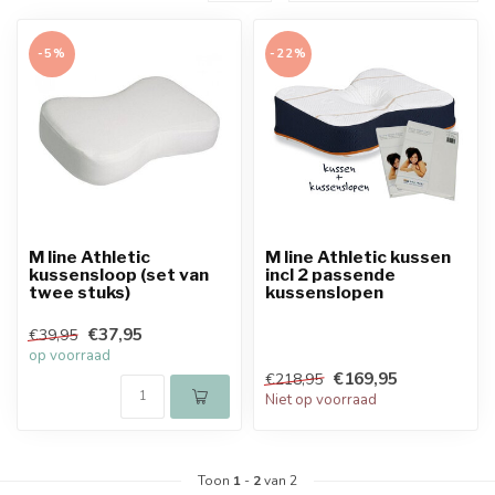
-5%
-22%
M line Athletic
M line Athletic kussen
kussensloop (set van
incl 2 passende
twee stuks)
kussenslopen
€37,95
€39,95
op voorraad
€169,95
€218,95
Niet op voorraad
Toon
1
-
2
van 2