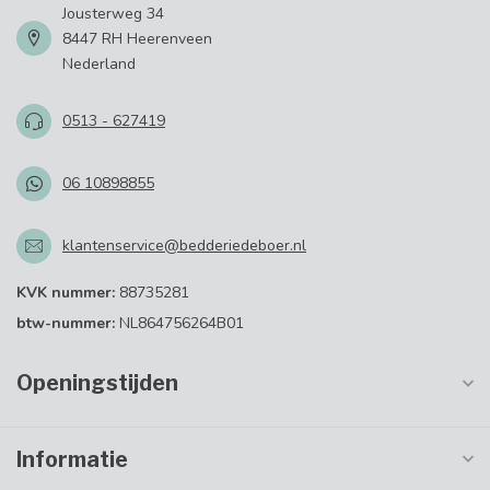
Jousterweg 34
8447 RH Heerenveen
Nederland
0513 - 627419
06 10898855
klantenservice@bedderiedeboer.nl
KVK nummer:
88735281
btw-nummer:
NL864756264B01
Openingstijden
Informatie