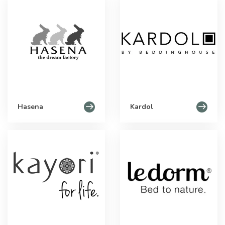
Hasena
Kardol