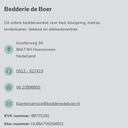
Bedderie de Boer
Dé online beddenwinkel voor bed, boxspring, matras,
kinderkamer, dekbed en dekbedovertrek.
Jousterweg 34
8447 RH Heerenveen
Nederland
0513 - 627419
06 10898855
klantenservice@bedderiedeboer.nl
KVK nummer:
88735281
btw-nummer:
NL864756264B01