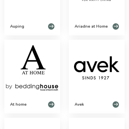
Auping
Ariadne at Home
At home
Avek