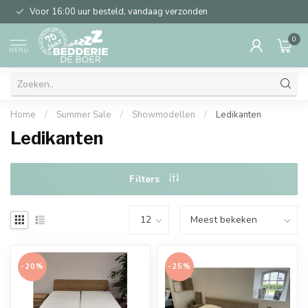
Voor 16:00 uur besteld, vandaag verzonden
0
MENU
Home
/
Summer Sale
/
Showmodellen
/
Ledikanten
Ledikanten
Filters
-20%
-25%