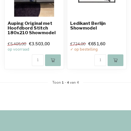
Auping Original met
Ledikant Berlijn
Hoofdbord Stitch
Showmodel
180x210 Showmodel
€3.503,00
€651,60
€5.405,00
€724,00
op voorraad
✓ op bestelling
Toon
1
-
4
van 4