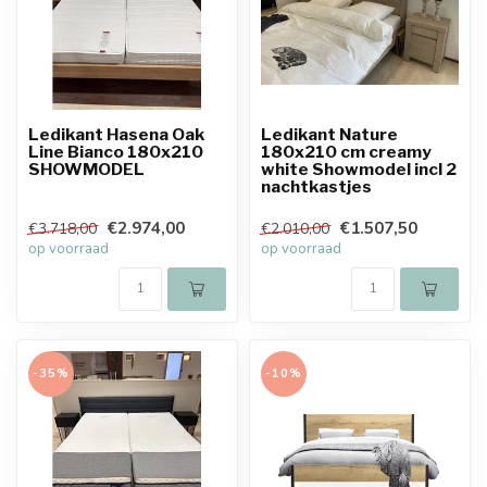
Ledikant Hasena Oak
Ledikant Nature
Line Bianco 180x210
180x210 cm creamy
SHOWMODEL
white Showmodel incl 2
nachtkastjes
€2.974,00
€1.507,50
€3.718,00
€2.010,00
op voorraad
op voorraad
-35%
-10%