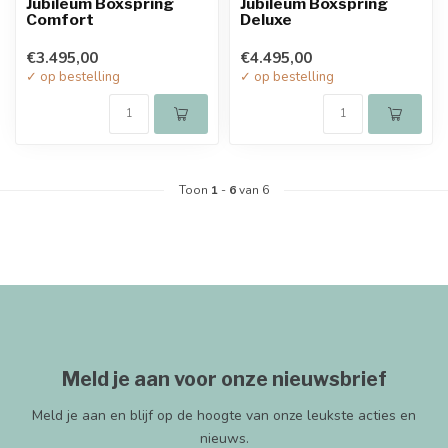
Jubileum Boxspring
Jubileum Boxspring
Comfort
Deluxe
€3.495,00
€4.495,00
✓ op bestelling
✓ op bestelling
Toon
1
-
6
van 6
Meld je aan voor onze nieuwsbrief
Meld je aan en blijf op de hoogte van onze leukste acties en
nieuws.