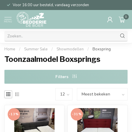
Voor 16:00 uur besteld, vandaag verzonden
0
MENU
Home
/
Summer Sale
/
Showmodellen
/
Boxspring
Toonzaalmodel Boxsprings
Filters
-13%
-31%