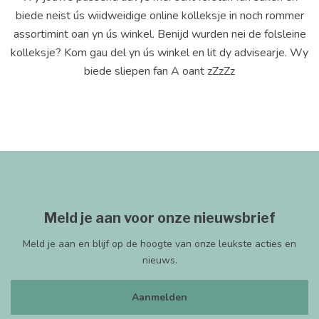
biede neist ús wiidweidige online kolleksje in noch rommer
assortimint oan yn ús winkel. Benijd wurden nei de folsleine
kolleksje? Kom gau del yn ús winkel en lit dy advisearje. Wy
biede sliepen fan A oant zZzZz
Meld je aan voor onze nieuwsbrief
Meld je aan en blijf op de hoogte van onze leukste acties en
nieuws.
Aanmelden