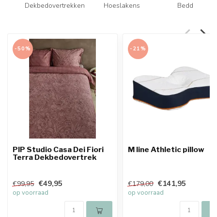
Dekbedovertrekken
Hoeslakens
Bedden
-50%
-21%
PIP Studio Casa Dei Fiori
M line Athletic pillow
Terra Dekbedovertrek
€49,95
€141,95
€99,95
€179,00
op voorraad
op voorraad