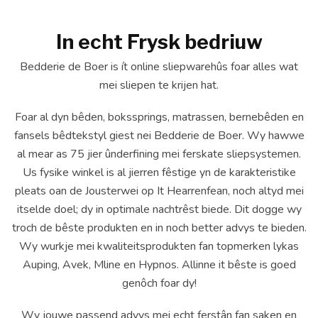
In echt Frysk bedriuw
Bedderie de Boer is ít online sliepwarehûs foar alles wat
mei sliepen te krijen hat.
Foar al dyn bêden, bokssprings, matrassen, bernebêden en
fansels bêdtekstyl giest nei Bedderie de Boer. Wy hawwe
al mear as 75 jier ûnderfining mei ferskate sliepsystemen.
Us fysike winkel is al jierren fêstige yn de karakteristike
pleats oan de Jousterwei op It Hearrenfean, noch altyd mei
itselde doel; dy in optimale nachtrêst biede. Dit dogge wy
troch de bêste produkten en in noch better advys te bieden.
Wy wurkje mei kwaliteitsprodukten fan topmerken lykas
Auping, Avek, Mline en Hypnos. Allinne it bêste is goed
genôch foar dy!
Wy jouwe passend advys mei echt ferstân fan saken en