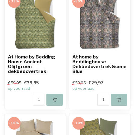
-33%
-50%
At Home by Bedding
At home by
House Ancient
Beddinghouse
Olijfgroen
Dekbedovertrek Scene
dekbedovertrek
Blue
€39,95
€29,97
€59,95
€59,95
op voorraad
op voorraad
-10%
-10%