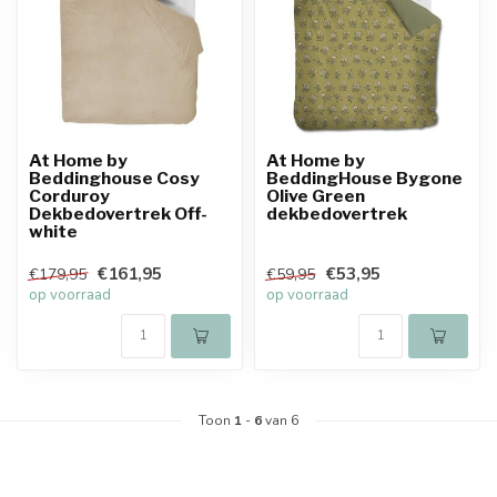
At Home by
At Home by
Beddinghouse Cosy
BeddingHouse Bygone
Corduroy
Olive Green
Dekbedovertrek Off-
dekbedovertrek
white
€161,95
€53,95
€179,95
€59,95
op voorraad
op voorraad
Toon
1
-
6
van 6