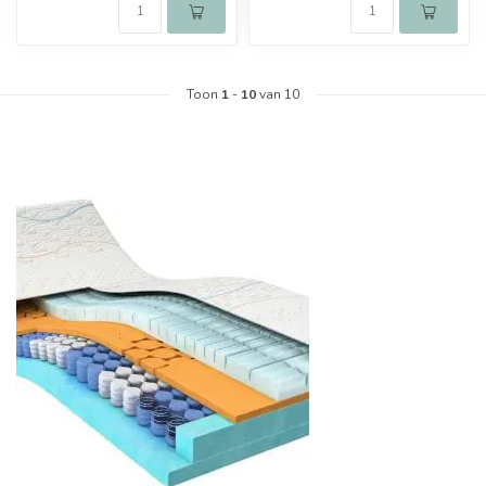
Toon
1
-
10
van 10