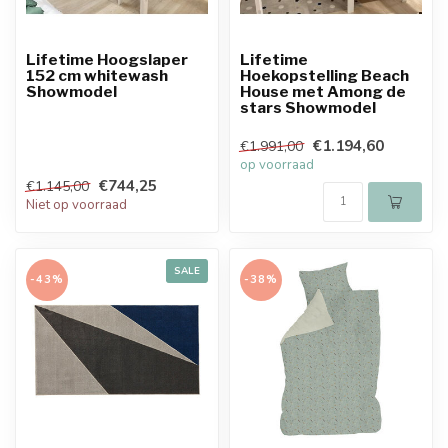
Lifetime Hoogslaper
Lifetime
152 cm whitewash
Hoekopstelling Beach
Showmodel
House met Among de
stars Showmodel
€1.194,60
€1.991,00
op voorraad
€744,25
€1.145,00
Niet op voorraad
SALE
-43%
-38%