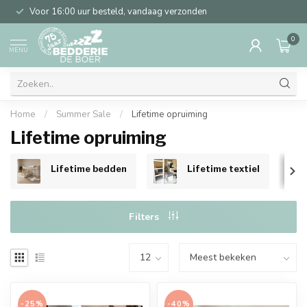
Voor 16:00 uur besteld, vandaag verzonden
0
MENU
Home
/
Summer Sale
/
Lifetime opruiming
Lifetime opruiming
Lifetime bedden
Lifetime textiel
Filters
-25%
-40%