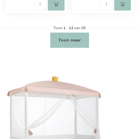
Toon
1
-
12
van 66
Toon meer