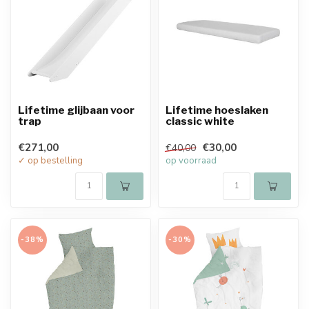
Lifetime glijbaan voor
Lifetime hoeslaken
trap
classic white
€271,00
€30,00
€40,00
✓ op bestelling
op voorraad
-38%
-30%