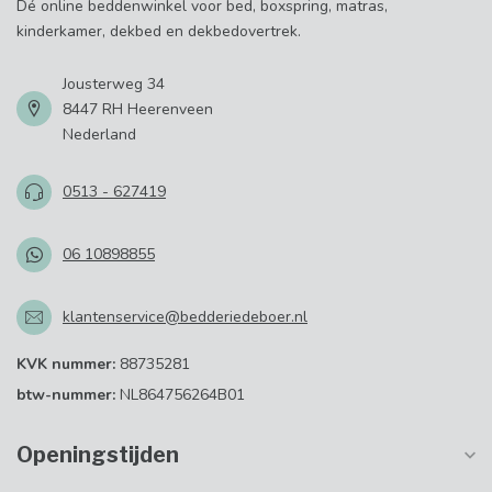
Dé online beddenwinkel voor bed, boxspring, matras,
kinderkamer, dekbed en dekbedovertrek.
Jousterweg 34
8447 RH Heerenveen
Nederland
0513 - 627419
06 10898855
klantenservice@bedderiedeboer.nl
KVK nummer:
88735281
btw-nummer:
NL864756264B01
Openingstijden