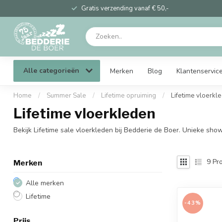
Gratis verzending vanaf € 50,-
Alle categorieën
Merken
Blog
Klantenservic
Home
/
Summer Sale
/
Lifetime opruiming
/
Lifetime vloerkl
Lifetime vloerkleden
Bekijk Lifetime sale vloerkleden bij Bedderie de Boer. Unieke s
9
Pro
Merken
Alle merken
Lifetime
-43%
Prijs