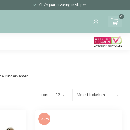
Al 75 jaar ervaring in slapen
0
 de kinderkamer.
Toon:
-20%