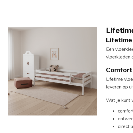
Lifetim
Lifetime
Een vloerklee
vloerkleden d
Comfort e
Lifetime vlo
leveren op uit
Wat je kunt 
comfort
ontwer
direct