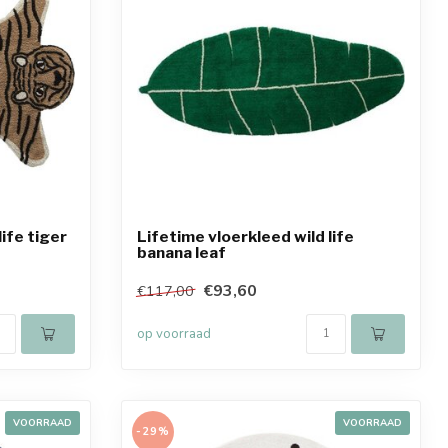
life tiger
Lifetime vloerkleed wild life
banana leaf
€93,60
€117,00
op voorraad
VOORRAAD
VOORRAAD
-29%