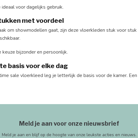
ideaal voor dagelijks gebruik.
tukken met voordeel
ak om showmodellen gaat, zijn deze vloerkleden stuk voor stuk un
schikbaar.
 keuze bijzonder en persoonlijk.
te basis voor elke dag
ime sale vloerkleed leg je letterlijk de basis voor de kamer. Ee
Meld je aan voor onze nieuwsbrief
Meld je aan en blijf op de hoogte van onze leukste acties en nieuws.