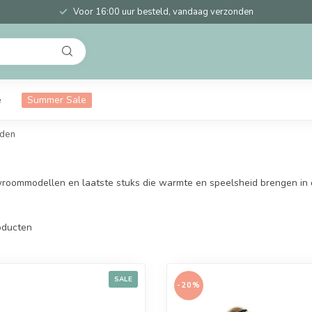
Voor 16:00 uur besteld, vandaag verzonden
e
Summer Sale
eden
howroommodellen en laatste stuks die warmte en speelsheid brengen in
ducten
SALE
-20%