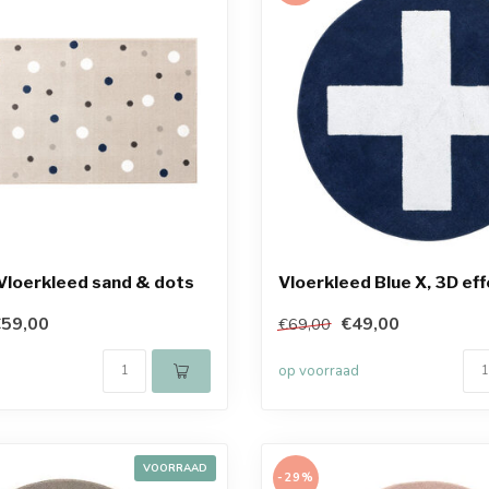
Vloerkleed sand & dots
Vloerkleed Blue X, 3D ef
59,00
€49,00
€69,00
op voorraad
VOORRAAD
-29%