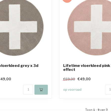
vloerkleed grey x 3d
Lifetime vloerkleed pink
effect
49,00
€49,00
€69,00
op voorraad
Toon
1
-
9
van 9