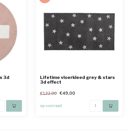
 x 3d
Lifetime vloerkleed grey & stars
3d effect
€49,00
€132,00
op voorraad