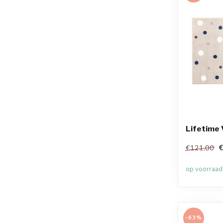
Lifetime 
€
€121,00
op voorraad
-63%