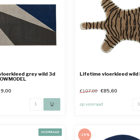
vloerkleed grey wild 3d
Lifetime vloerkleed wild 
SHOWMODEL
9,00
€85,60
€107,00
op voorraad
VOORRAAD
-29%