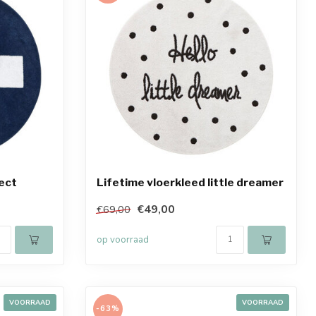
fect
Lifetime vloerkleed little dreamer
€49,00
€69,00
op voorraad
VOORRAAD
VOORRAAD
-63%