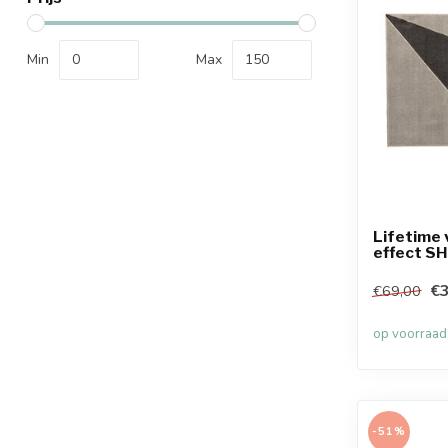
Min
Max
Lifetime 
effect 
€3
€69,00
op voorraad
-51%