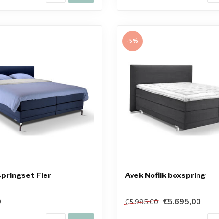
-5%
pringset Fier
Avek Noflik boxspring
0
€5.695,00
€5.995,00