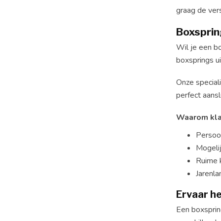
graag de ver
Boxsprin
Wil je een b
boxsprings ui
Onze speciali
perfect aansl
Waarom kla
Persoon
Mogelij
Ruime k
Jarenla
Ervaar he
Een boxspring