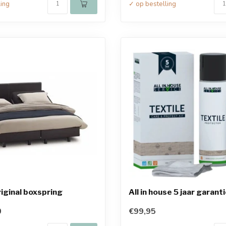
ling
✓ op bestelling
iginal boxspring
All in house 5 jaar garant
0
€99,95