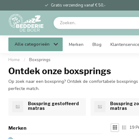
Gratis verzending vanaf € 50,-
Alle categorieën
Merken
Blog
Klantenservic
Home
/
Boxsprings
Ontdek onze boxsprings
Op zoek naar een boxspring? Ontdek de comfortabele boxsprings in 
perfecte match.
Boxspring gestoffeerd
Boxspring z
matras
matras
19
P
Merken