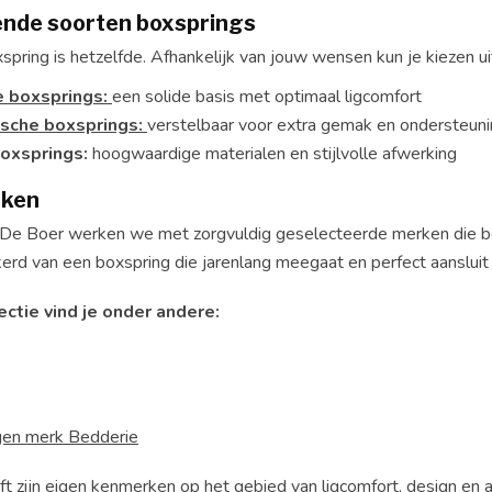
lende soorten boxsprings
spring is hetzelfde. Afhankelijk van jouw wensen kun je kiezen ui
 boxsprings:
een solide basis met optimaal ligcomfort
ische boxsprings:
verstelbaar voor extra gemak en ondersteun
oxsprings:
hoogwaardige materialen en stijlvolle afwerking
rken
 De Boer werken we met zorgvuldig geselecteerde merken die be
kerd van een boxspring die jarenlang meegaat en perfect aanslui
ectie vind je onder andere:
gen merk Bedderie
ft zijn eigen kenmerken op het gebied van ligcomfort, design en