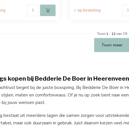
ling
✓ op bestelling
Toon
1
-
12
van 19
Toon meer
gs kopen bij Bedderie De Boer in Heerenveen
htrust begint bij de juiste boxspring. Bij Bedderie De Boer in H
 stijlen, maten en comfortniveaus. Of je nu op zoek bent naar een lu
e bij jouw wensen past.
g bestaat uit meerdere lagen die samen zorgen voor uitstekende 
rtabel, maar ook duurzaam in gebruik. Juist daarom kiezen veel m