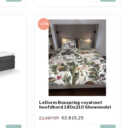
-25%
LeDorm Boxspring royal met
hoofdbord 180x210 Showmodel
€3.815,25
€5.087,00