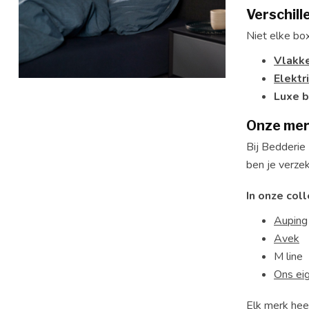
Verschil
Niet elke box
Vlakke
Elektr
Luxe b
Onze me
Bij Bedderie
ben je verze
In onze coll
Auping
Avek
M line
Ons ei
Elk merk hee