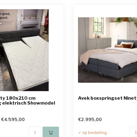
ety 180x210 cm
Avek boxspringset Ninet
g elektrisch Showmodel
€4.595,00
€2.995,00
✓ op bestelling