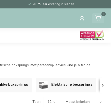
Al 75 jaar ervaring in slapen
0
sche boxsprings, met persoonlijk advies vind je altijd de
akke boxsprings
Elektrische boxsprings
Toon: