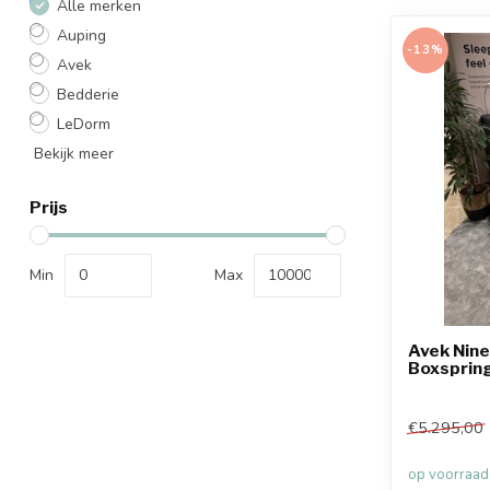
Alle merken
Auping
-13%
Avek
Bedderie
LeDorm
Bekijk meer
Prijs
Min
Max
Avek Nin
Boxsprin
€5.295,00
op voorraad