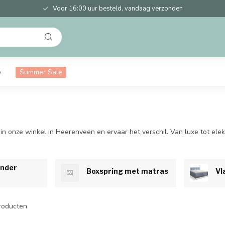
Voor 16:00 uur besteld, vandaag verzonden
e
Summer Sale
onze winkel in Heerenveen en ervaar het verschil. Van luxe tot elektri
onder
Boxspring met matras
Vl
roducten