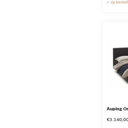
✓ op bestel
Auping Or
€3.140,0