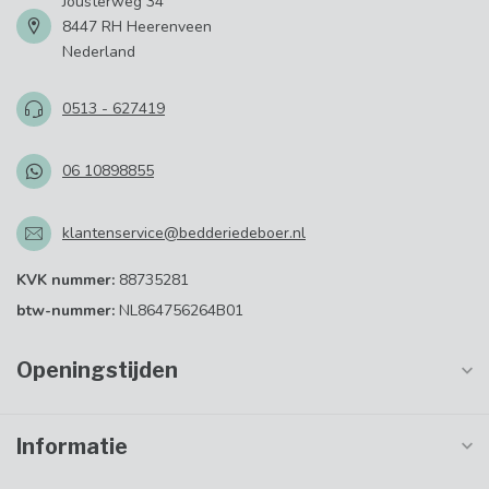
Jousterweg 34
8447 RH Heerenveen
Nederland
0513 - 627419
06 10898855
klantenservice@bedderiedeboer.nl
KVK nummer:
88735281
btw-nummer:
NL864756264B01
Openingstijden
Informatie