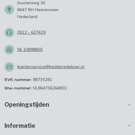
Jousterweg 34
8447 RH Heerenveen
Nederland
0513 - 627419
06 10898855
klantenservice@bedderiedeboer.nl
KVK nummer:
88735281
btw-nummer:
NL864756264B01
Openingstijden
Informatie