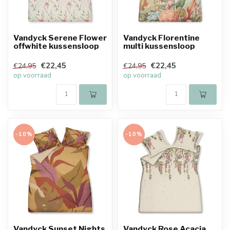
Vandyck Serene Flower
Vandyck Florentine
offwhite kussensloop
multi kussensloop
€22,45
€22,45
€24,95
€24,95
op voorraad
op voorraad
-10%
-10%
Vandyck Sunset Nights
Vandyck Rose Acacia