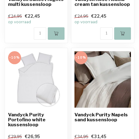
multi kussensloop
cream tan kussensloop
€22,45
€22,45
€24,95
€24,95
op voorraad
op voorraad
-10%
-10%
Vandyck Purity
Vandyck Purity Napels
Portofino white
sand kussensloop
kussensloop
€26,95
€31,45
€29,95
€34,95