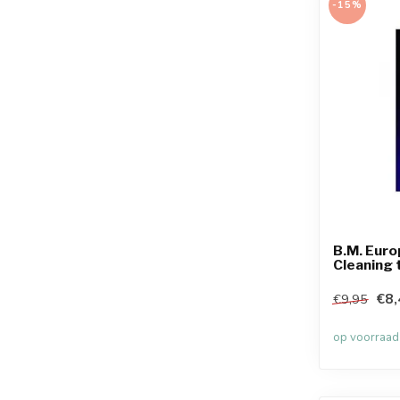
-15%
B.M. Euro
Cleaning 
€8,
€9,95
op voorraad