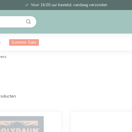
Voor 16:00 uur besteld, vandaag verzonden
e
Summer Sale
vers
roducten