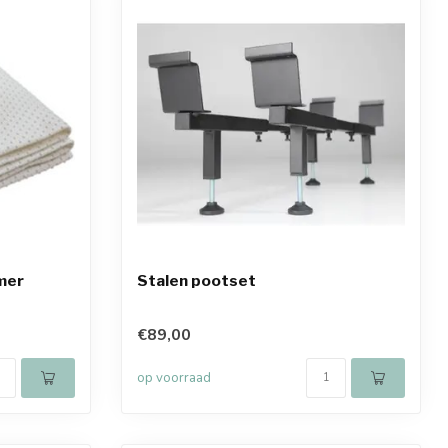
mer
Stalen pootset
€89,00
op voorraad