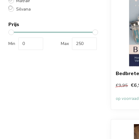
Matrair
Silvana
Prijs
Min
Max
Bedbrete
€6,
€9,95
op voorraad