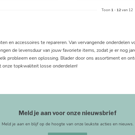
Toon
1
-
12
van 12
raten en accessoires te repareren. Van vervangende onderdelen v
ngen de levensduur van jouw favoriete items, zodat je er nog ja
elk probleem een oplossing. Blader door ons assortiment en ontd
 onze topkwaliteit losse onderdelen!
Meld je aan voor onze nieuwsbrief
Meld je aan en blijf op de hoogte van onze leukste acties en nieuws.