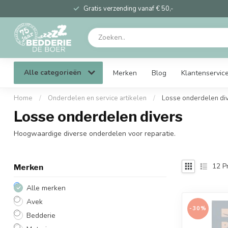
Gratis verzending vanaf € 50,-
Alle categorieën
Merken
Blog
Klantenservic
Home
/
Onderdelen en service artikelen
/
Losse onderdelen di
Losse onderdelen divers
Hoogwaardige diverse onderdelen voor reparatie.
12
P
Merken
Alle merken
Avek
-30%
Bedderie