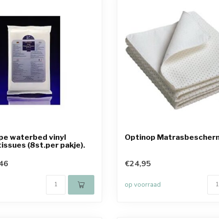
pe waterbed vinyl
Optinop Matrasbescher
tissues (8st.per pakje).
46
€24,95
op voorraad