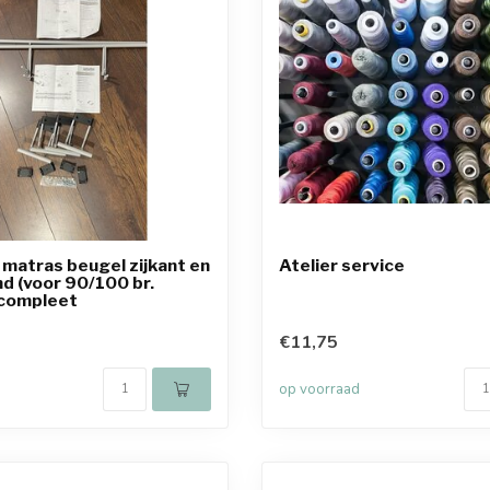
 matras beugel zijkant en
Atelier service
d (voor 90/100 br.
compleet
€11,75
op voorraad