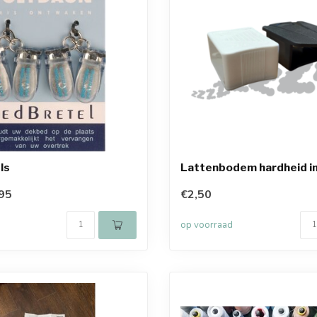
ls
Lattenbodem hardheid in
95
€2,50
op voorraad