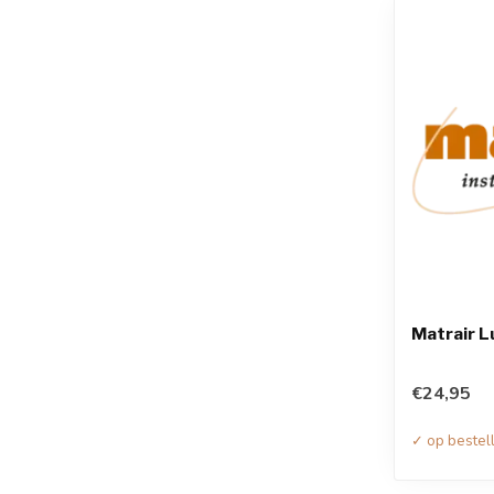
Matrair L
€24,95
✓ op bestel