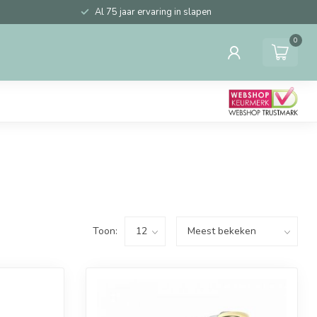
Al 75 jaar ervaring in slapen
0
Toon: