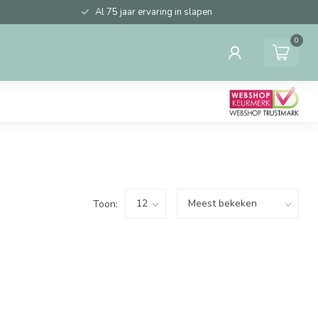
Al 75 jaar ervaring in slapen
0
Toon: