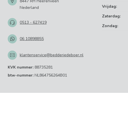
8447 RH Heerenveen
Vrijdag:
Nederland
Zaterdag:
0513 - 627419
Zondag:
06 10898855
klantenservice@bedderiedeboer.nl
KVK nummer:
88735281
btw-nummer:
NL864756264B01