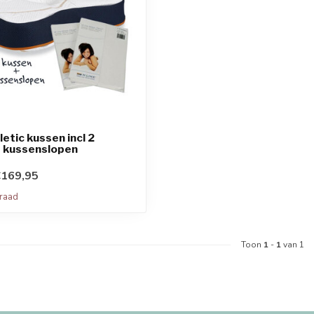
letic kussen incl 2
 kussenslopen
€169,95
rraad
Toon
1
-
1
van 1