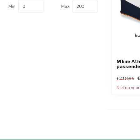
Min
Max
M line Ath
passende
€218,95
Niet op voo