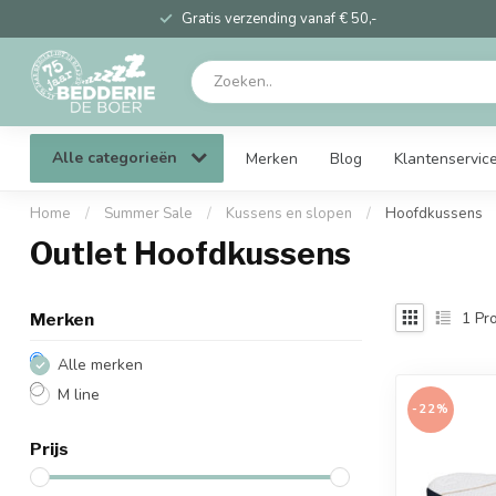
Gratis verzending vanaf € 50,-
Alle categorieën
Merken
Blog
Klantenservic
Home
/
Summer Sale
/
Kussens en slopen
/
Hoofdkussens
Outlet Hoofdkussens
1
Pro
Merken
Alle merken
M line
-22%
Prijs