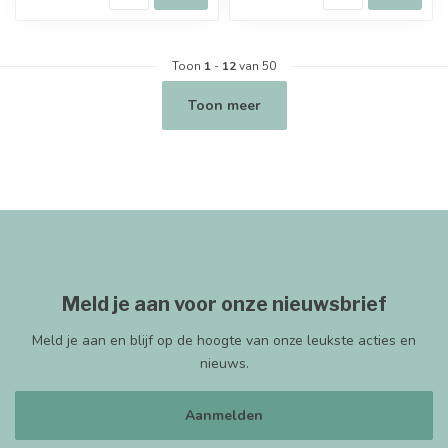
Toon
1
-
12
van 50
Toon meer
Meld je aan voor onze nieuwsbrief
Meld je aan en blijf op de hoogte van onze leukste acties en
nieuws.
Aanmelden