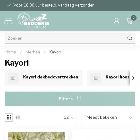
Voor 16:00 uur besteld, vandaag verzonden
0
MENU
Home
/
Merken
/
Kayori
Kayori
Kayori dekbedovertrekken
Kayori hoeslake
Filters