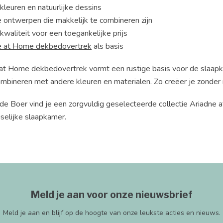
kleuren en natuurlijke dessins
e ontwerpen die makkelijk te combineren zijn
waliteit voor een toegankelijke prijs
e at Home dekbedovertrek
als basis
at Home dekbedovertrek vormt een rustige basis voor de slaapkam
mbineren met andere kleuren en materialen. Zo creëer je zonder 
 de Boer vind je een zorgvuldig geselecteerde collectie Ariadn
selijke slaapkamer.
Meld je aan voor onze nieuwsbrief
Meld je aan en blijf op de hoogte van onze leukste acties en nieuws.