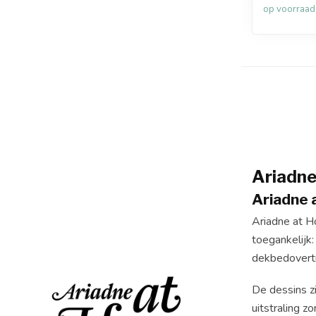
op voorraad
Ariadn
Ariadne 
Ariadne at H
toegankelijk:
dekbedovertr
De dessins z
uitstraling 