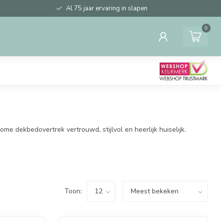
Al 75 jaar ervaring in slapen
0
e dekbedovertrek vertrouwd, stijlvol en heerlijk huiselijk.
Toon: