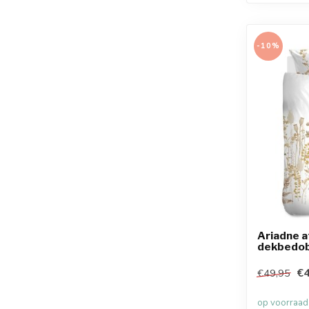
-10%
Ariadne 
dekbedob
€4
€49,95
op voorraad