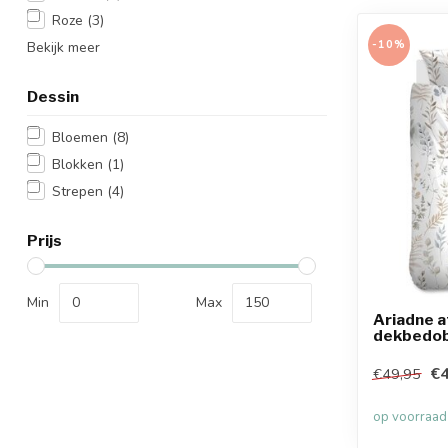
Roze
(3)
-10%
Bekijk meer
Dessin
Bloemen
(8)
Blokken
(1)
Strepen
(4)
Prijs
Min
Max
Ariadne a
dekbedob
€4
€49,95
op voorraad