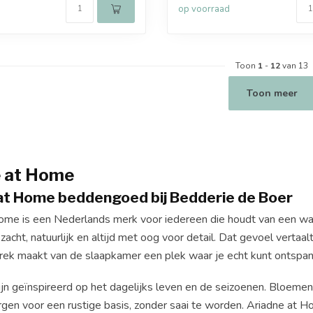
op voorraad
Toon
1
-
12
van 13
Toon meer
e at Home
at Home beddengoed bij Bedderie de Boer
ome is een Nederlands merk voor iedereen die houdt van een warm 
 zacht, natuurlijk en altijd met oog voor detail. Dat gevoel vert
ek maakt van de slaapkamer een plek waar je echt kunt ontspan
ijn geïnspireerd op het dagelijks leven en de seizoenen. Bloeme
zorgen voor een rustige basis, zonder saai te worden. Ariadne at