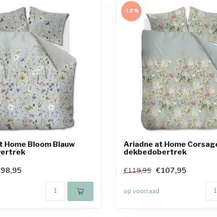
-10%
at Home Bloom Blauw
Ariadne at Home Corsag
ertrek
dekbedobertrek
98,95
€107,95
€119,95
op voorraad