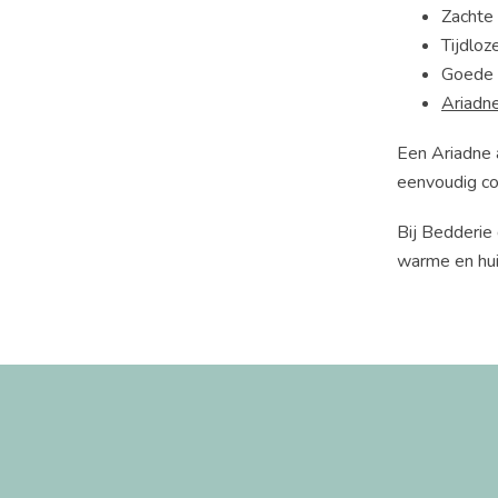
Zachte 
Tijdloz
Goede k
Ariadn
Een Ariadne 
eenvoudig co
Bij Bedderie
warme en hui