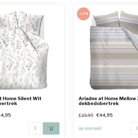
-10%
t Home Silent Wit
Ariadne at Home Mellow
ertrek
dekbedobertrek
4,95
€44,95
€49,95
op voorraad