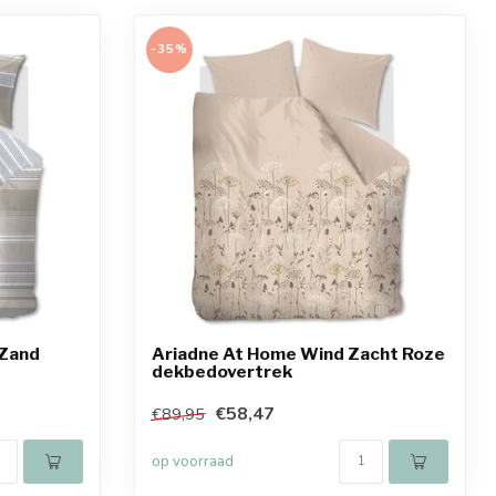
-35%
 Zand
Ariadne At Home Wind Zacht Roze
dekbedovertrek
€58,47
€89,95
op voorraad