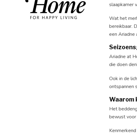
slaapkamer v
Wat het merk 
bereikbaar. 
een Ariadne
Seizoens
Ariadne at Ho
die doen denk
Ook in de lic
ontspannen s
Waarom k
Het beddengo
bewust voor m
Kenmerkend v