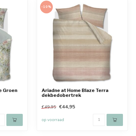
-10%
e Groen
Ariadne at Home Blaze Terra
dekbedobertrek
€44,95
€49,95
op voorraad