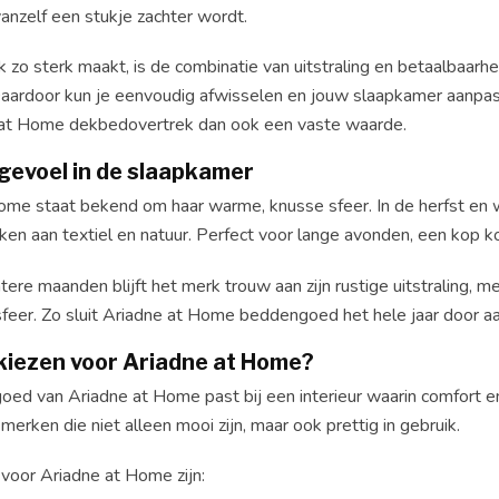
anzelf een stukje zachter wordt.
zo sterk maakt, is de combinatie van uitstraling en betaalbaarheid.
Daardoor kun je eenvoudig afwisselen en jouw slaapkamer aanpass
 at Home dekbedovertrek dan ook een vaste waarde.
gevoel in de slaapkamer
me staat bekend om haar warme, knusse sfeer. In de herfst en win
en aan textiel en natuur. Perfect voor lange avonden, een kop ko
htere maanden blijft het merk trouw aan zijn rustige uitstraling, 
feer. Zo sluit Ariadne at Home beddengoed het hele jaar door aan
iezen voor Ariadne at Home?
ed van Ariadne at Home past bij een interieur waarin comfort 
erken die niet alleen mooi zijn, maar ook prettig in gebruik.
oor Ariadne at Home zijn: