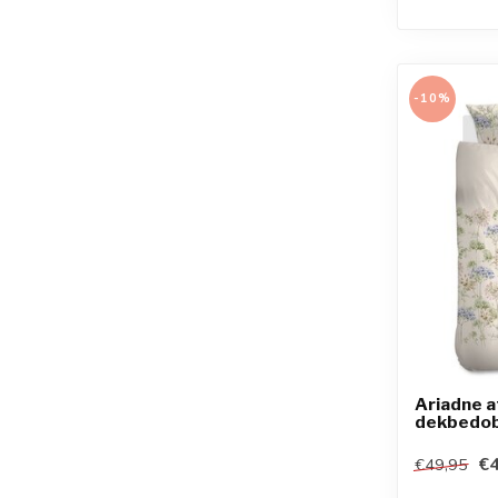
-10%
Ariadne 
dekbedob
€4
€49,95