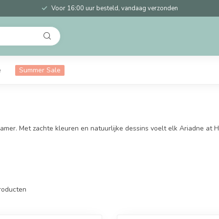
Voor 16:00 uur besteld, vandaag verzonden
e
Summer Sale
r. Met zachte kleuren en natuurlijke dessins voelt elk Ariadne at Hom
roducten