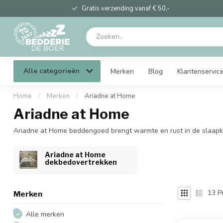
Gratis verzending vanaf € 50,-
Alle categorieën
Merken
Blog
Klantenservic
Home
/
Merken
/
Ariadne at Home
Ariadne at Home
Ariadne at Home beddengoed brengt warmte en rust in de slaapkame
Ariadne at Home
dekbedovertrekken
13
P
Merken
Alle merken