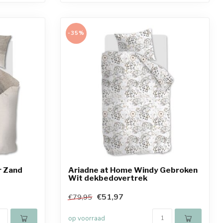
-35%
r Zand
Ariadne at Home Windy Gebroken
Wit dekbedovertrek
€51,97
€79,95
op voorraad