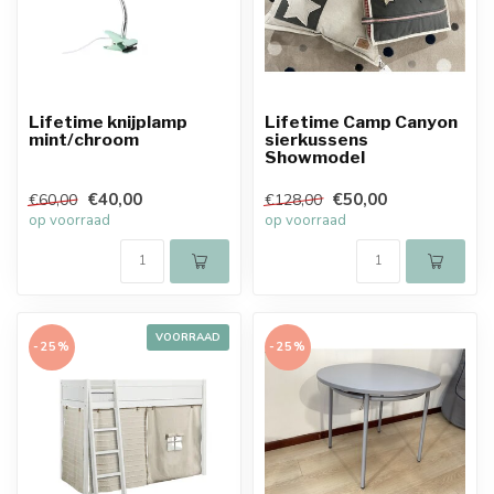
Lifetime knijplamp
Lifetime Camp Canyon
mint/chroom
sierkussens
Showmodel
€40,00
€50,00
€60,00
€128,00
op voorraad
op voorraad
VOORRAAD
-25%
-25%