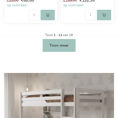
€60,00
€132,30
€85,00
€189,00
op voorraad
op voorraad
Toon
1
-
12
van 18
Toon meer