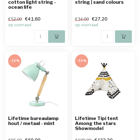
cotton light string -
string | sand colours
ocean life
€41,60
€27,20
€52,00
€34,00
op voorraad
op voorraad
-29%
-30%
Lifetime bureaulamp
Lifetime Tipi tent
hout / metaal - mint
Among the stars
Showmodel