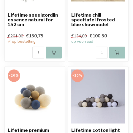
Lifetime speelgordijn
Lifetime chill
essence natural for
speeltafel frosted
152 cm
blue showmodel
€150,75
€100,50
€201,00
€134,00
✓ op bestelling
op voorraad
-20%
-20%
Lifetime premium
Lifetime cotton light