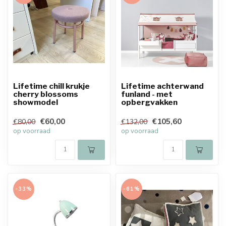
Lifetime chill krukje
Lifetime achterwand
cherry blossoms
funland - met
showmodel
opbergvakken
€60,00
€105,60
€80,00
€132,00
op voorraad
op voorraad
-33%
-61%