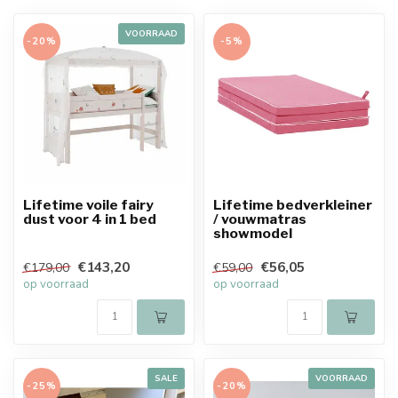
VOORRAAD
-20%
-5%
Lifetime voile fairy
Lifetime bedverkleiner
dust voor 4 in 1 bed
/ vouwmatras
showmodel
€143,20
€56,05
€179,00
€59,00
op voorraad
op voorraad
SALE
VOORRAAD
-25%
-20%