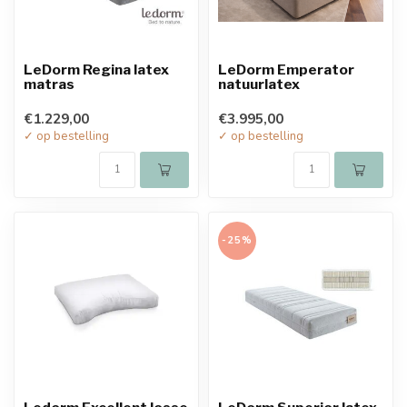
LeDorm Regina latex
LeDorm Emperator
matras
natuurlatex
€1.229,00
€3.995,00
✓ op bestelling
✓ op bestelling
-25%