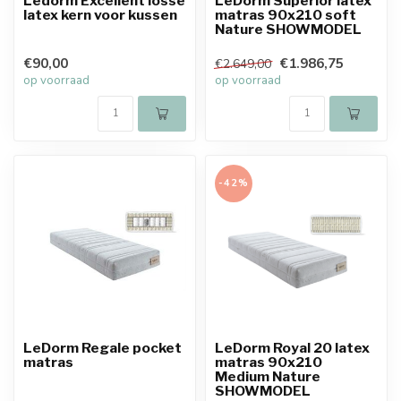
Ledorm Excellent losse
LeDorm Superior latex
latex kern voor kussen
matras 90x210 soft
Nature SHOWMODEL
€90,00
€1.986,75
€2.649,00
op voorraad
op voorraad
-42%
LeDorm Regale pocket
LeDorm Royal 20 latex
matras
matras 90x210
Medium Nature
SHOWMODEL