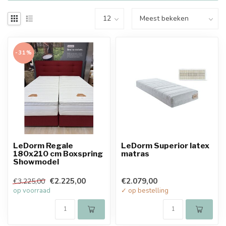
-31%
LeDorm Regale
LeDorm Superior latex
180x210 cm Boxspring
matras
Showmodel
€2.225,00
€2.079,00
€3.225,00
op voorraad
✓ op bestelling