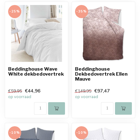
-25%
-35%
Beddinghouse Wave
Beddinghouse
White dekbedovertrek
Dekbedovertrek Ellen
Mauve
€44,96
€97,47
€59,95
€149,95
op voorraad
op voorraad
-10%
-10%