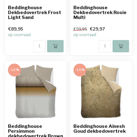
Beddinghouse
Beddinghouse
Dekbedovertrek Frost
Dekbedovertrek Rosie
Light Sand
Multi
€89,95
€29,97
€59,95
op voorraad
op voorraad
-10%
-10%
Beddinghouse
Beddinghouse Ainesh
Persimmon
Goud dekbedovertrek
dekbedovertrek Brown