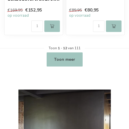
€152,95
€80,95
€169,95
€89,95
op voorraad
op voorraad
Toon
1
-
12
van 111
Toon meer