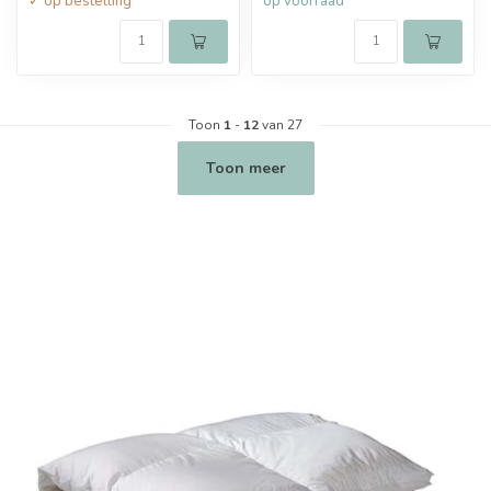
✓ op bestelling
op voorraad
Toon
1
-
12
van 27
Toon meer