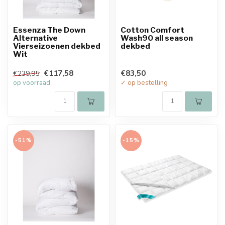
Essenza The Down
Cotton Comfort
Alternative
Wash90 all season
Vierseizoenen dekbed
dekbed
Wit
€117,58
€83,50
€239,95
op voorraad
✓ op bestelling
-51%
-15%