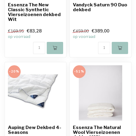
Essenza The New
Vandyck Saturn 90 Duo
Classic Synthetic
dekbed
Vierseizoenen dekbed
Wit
€83,28
€389,00
€169,95
€459,00
op voorraad
op voorraad
-20%
-51%
Auping Dew Dekbed 4-
Essenza The Natural
Seasons
Wool Vierseizoenen