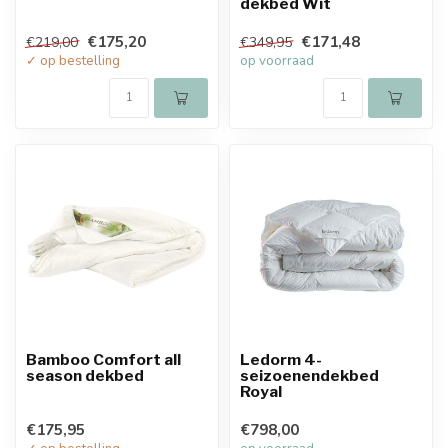
dekbed Wit
€175,20
€171,48
€219,00
€349,95
✓ op bestelling
op voorraad
Bamboo Comfort all
Ledorm 4-
season dekbed
seizoenendekbed
Royal
€175,95
€798,00