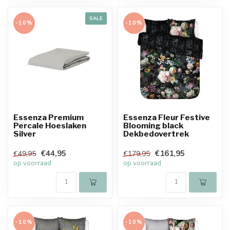
SALE
-10%
-10%
Essenza Premium
Essenza Fleur Festive
Percale Hoeslaken
Blooming black
Silver
Dekbedovertrek
€44,95
€161,95
€49,95
€179,95
op voorraad
op voorraad
-10%
-10%