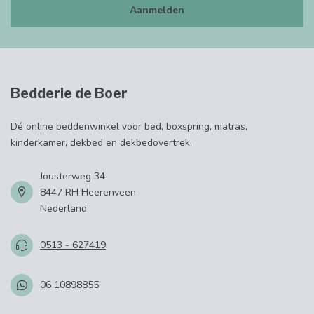
Aanmelden
Bedderie de Boer
Dé online beddenwinkel voor bed, boxspring, matras,
kinderkamer, dekbed en dekbedovertrek.
Jousterweg 34
8447 RH Heerenveen
Nederland
0513 - 627419
06 10898855