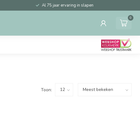
Al 75 jaar ervaring in slapen
0
Toon: