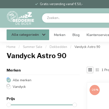
Gratis verzending vanaf € 50,-
Alle categorieën
Merken
Blog
Klantenservic
Home
/
Summer Sale
/
Dekbedden
/
Vandyck Astro 90
Vandyck Astro 90
1
Pro
Merken
Alle merken
Vandyck
-20%
Prijs