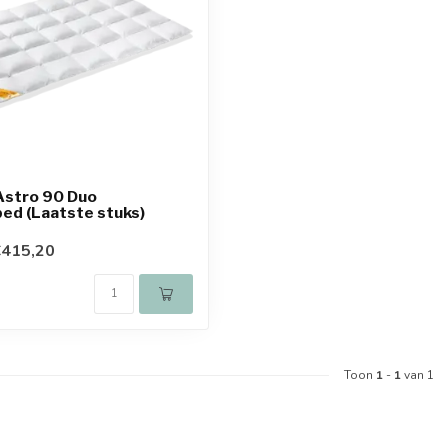
Astro 90 Duo
ed (Laatste stuks)
€415,20
Toon
1
-
1
van 1