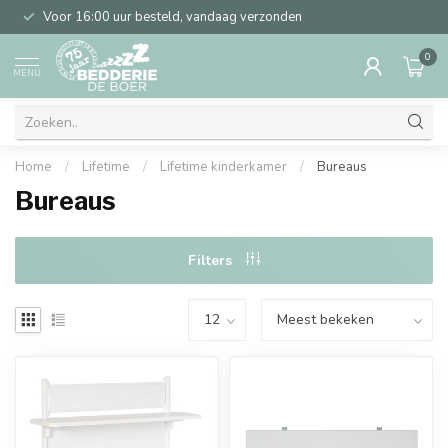
Voor 16:00 uur besteld, vandaag verzonden
0
MENU
Home
/
Lifetime
/
Lifetime kinderkamer
/
Bureaus
Bureaus
Filters