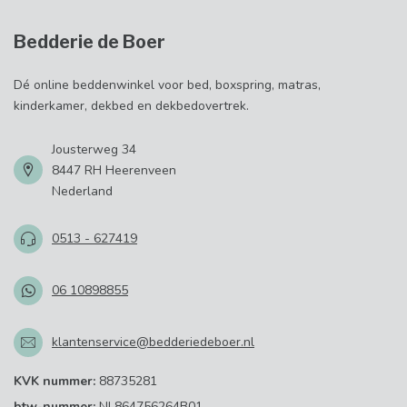
Bedderie de Boer
Dé online beddenwinkel voor bed, boxspring, matras,
kinderkamer, dekbed en dekbedovertrek.
Jousterweg 34
8447 RH Heerenveen
Nederland
0513 - 627419
06 10898855
klantenservice@bedderiedeboer.nl
KVK nummer:
88735281
btw-nummer:
NL864756264B01