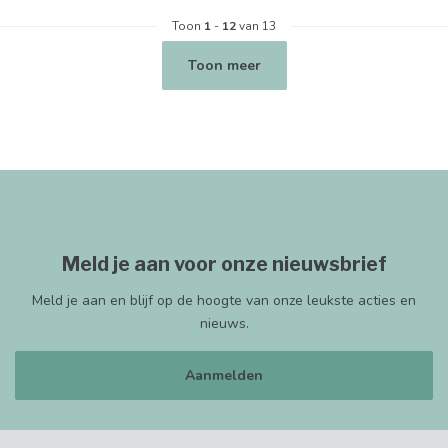
Toon
1
-
12
van 13
Toon meer
Meld je aan voor onze nieuwsbrief
Meld je aan en blijf op de hoogte van onze leukste acties en
nieuws.
Aanmelden