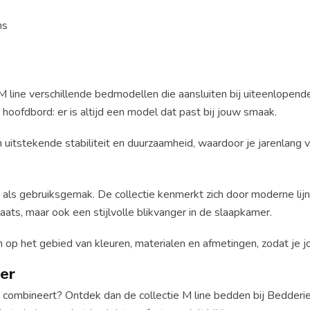
ns
M line verschillende bedmodellen die aansluiten bij uiteenlopend
oofdbord: er is altijd een model dat past bij jouw smaak.
 uitstekende stabiliteit en duurzaamheid, waardoor je jarenlang 
 als gebruiksgemak. De collectie kenmerkt zich door moderne lij
ats, maar ook een stijlvolle blikvanger in de slaapkamer.
n op het gebied van kleuren, materialen en afmetingen, zodat je 
oer
t combineert? Ontdek dan de collectie M line bedden bij Bedder