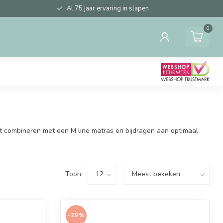
Al 75 jaar ervaring in slapen
0
ct combineren met een M line matras en bijdragen aan optimaal
Toon:
-20%