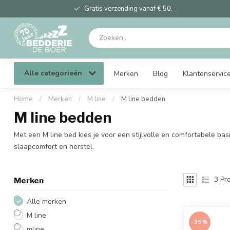
Gratis verzending vanaf € 50,-
Alle categorieën
Merken
Blog
Klantenservic
Home
/
Merken
/
M line
/
M line bedden
M line bedden
Met een M line bed kies je voor een stijlvolle en comfortabele 
slaapcomfort en herstel.
3
Pro
Merken
Alle merken
M line
-35%
mline