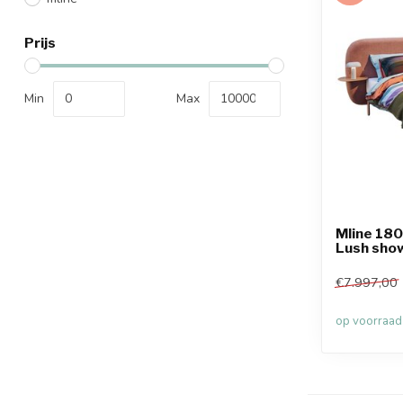
Prijs
Min
Max
Mline 18
Lush sho
€7.997,00
op voorraad