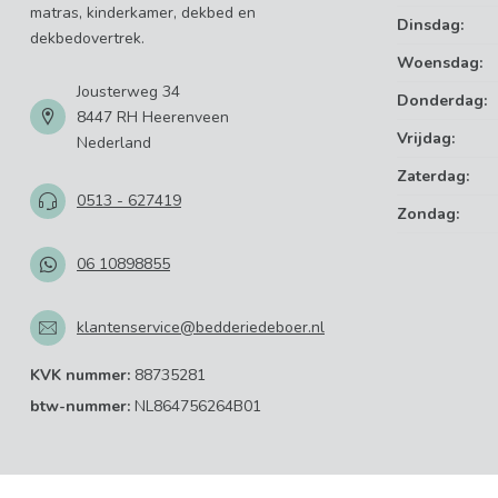
matras, kinderkamer, dekbed en
Dinsdag:
dekbedovertrek.
Woensdag:
Jousterweg 34
Donderdag:
8447 RH Heerenveen
Vrijdag:
Nederland
Zaterdag:
0513 - 627419
Zondag:
06 10898855
klantenservice@bedderiedeboer.nl
KVK nummer:
88735281
btw-nummer:
NL864756264B01