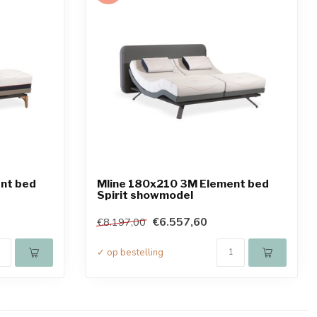
nt bed
Mline 180x210 3M Element bed
Spirit showmodel
€6.557,60
€8.197,00
✓ op bestelling