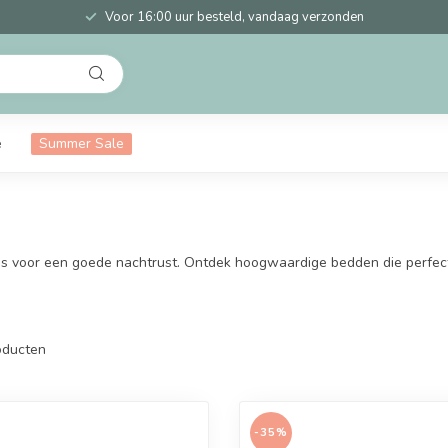
Voor 16:00 uur besteld, vandaag verzonden
e
Summer Sale
basis voor een goede nachtrust. Ontdek hoogwaardige bedden die perfe
ducten
-35%