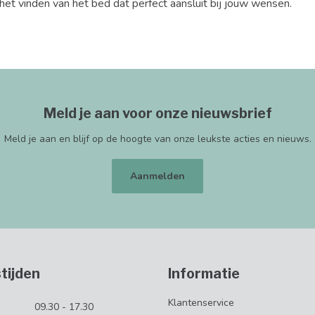
 het vinden van het bed dat perfect aansluit bij jouw wensen.
Meld je aan voor onze nieuwsbrief
Meld je aan en blijf op de hoogte van onze leukste acties en nieuws.
Aanmelden
tijden
Informatie
Klantenservice
09.30 - 17.30