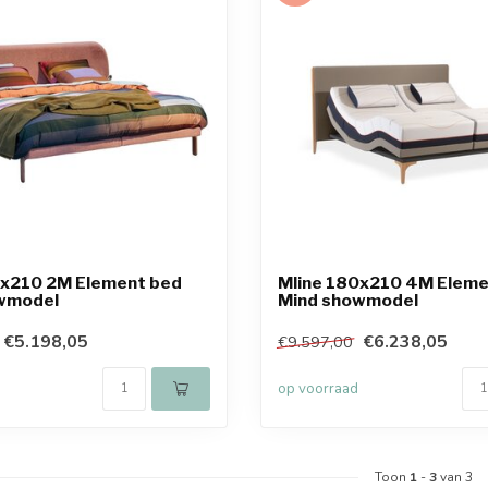
0x210 2M Element bed
Mline 180x210 4M Eleme
wmodel
Mind showmodel
€5.198,05
€6.238,05
€9.597,00
op voorraad
Toon
1
-
3
van 3