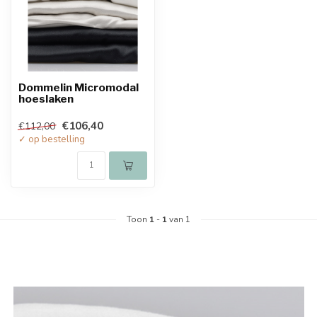
Dommelin Micromodal
hoeslaken
€106,40
€112,00
✓ op bestelling
Toon
1
-
1
van 1