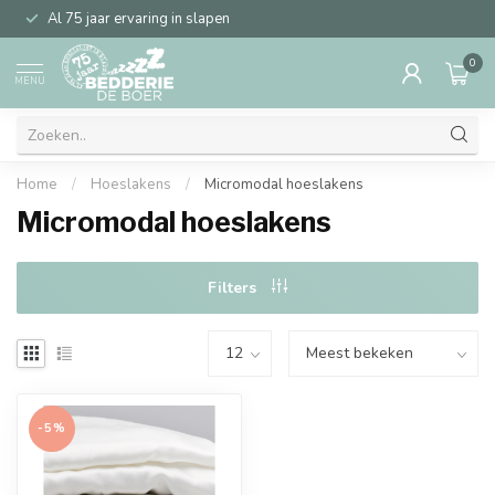
Al 75 jaar ervaring in slapen
0
MENU
Home
/
Hoeslakens
/
Micromodal hoeslakens
Micromodal hoeslakens
Filters
-5%