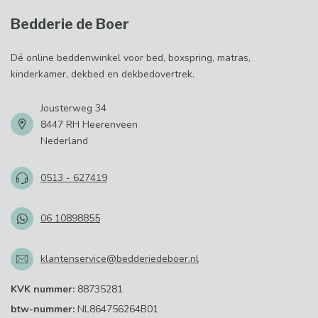
Bedderie de Boer
Dé online beddenwinkel voor bed, boxspring, matras,
kinderkamer, dekbed en dekbedovertrek.
Jousterweg 34
8447 RH Heerenveen
Nederland
0513 - 627419
06 10898855
klantenservice@bedderiedeboer.nl
KVK nummer:
88735281
btw-nummer:
NL864756264B01