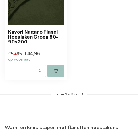
Kayori Nagano Flanel
Hoeslaken Groen 80-
90x200
€44,96
€59,95
op voorraad
Toon
1
-
3
van 3
Warm en knus slapen met flanellen hoeslakens