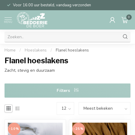
Voor 16:00 uur besteld, vandaag verzonden
0
MENU
Home
/
Hoeslakens
/
Flanel hoeslakens
Flanel hoeslakens
Zacht, stevig en duurzaam
Filters
-10%
-25%