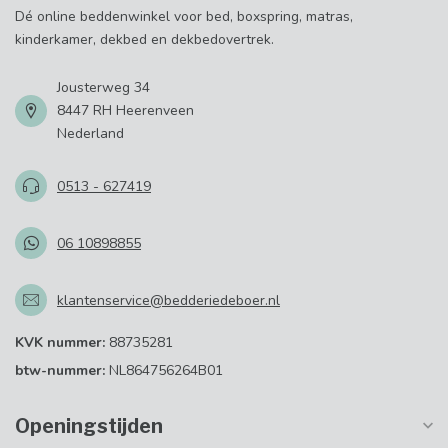
Dé online beddenwinkel voor bed, boxspring, matras,
kinderkamer, dekbed en dekbedovertrek.
Jousterweg 34
8447 RH Heerenveen
Nederland
0513 - 627419
06 10898855
klantenservice@bedderiedeboer.nl
KVK nummer:
88735281
btw-nummer:
NL864756264B01
Openingstijden