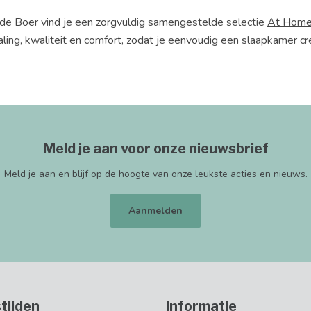
 de Boer vind je een zorgvuldig samengestelde selectie
At Home
raling, kwaliteit en comfort, zodat je eenvoudig een slaapkamer cre
Meld je aan voor onze nieuwsbrief
Meld je aan en blijf op de hoogte van onze leukste acties en nieuws.
Aanmelden
tijden
Informatie