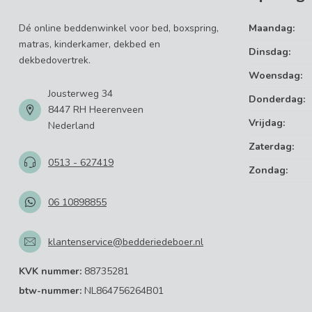
Dé online beddenwinkel voor bed, boxspring,
Maandag:
matras, kinderkamer, dekbed en
Dinsdag:
dekbedovertrek.
Woensdag:
Jousterweg 34
Donderdag:
8447 RH Heerenveen
Vrijdag:
Nederland
Zaterdag:
0513 - 627419
Zondag:
06 10898855
klantenservice@bedderiedeboer.nl
KVK nummer:
88735281
btw-nummer:
NL864756264B01