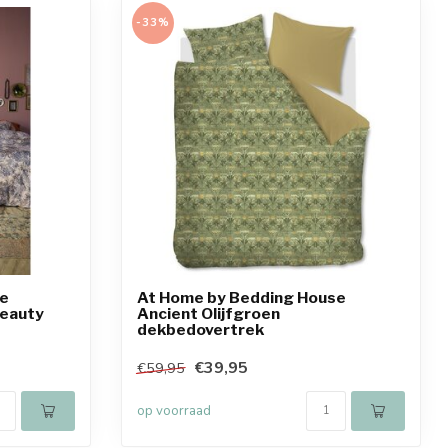
-33%
se
At Home by Bedding House
Beauty
Ancient Olijfgroen
dekbedovertrek
€39,95
€59,95
op voorraad