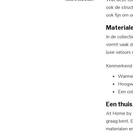
ook de struc
ook fijn om o
Materialen
In de collec
vormt vaak de
luxe velours 
Kenmerkend 
Warme, 
Hoogwa
Een col
Een thuis
At Home by B
graag bent. 
materialen e