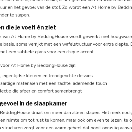
tuur en het gevoel van de stof. Zo wordt een At Home by Beddi
nder te slapen.
 die je voelt én ziet
tie van At Home by BeddingHouse wordt gewerkt met hoogwaardig
 basis, soms verrijkt met een wafelstructuur voor extra diepte. D
met een subtiele glans voor een chique accent.
voor At Home by BeddingHouse zijn:
eigentijdse kleuren en trendgerichte dessins
ardige materialen met een zachte, ademende touch
lectie die sfeer en comfort samenbrengt
gevoel in de slaapkamer
eddingHouse draait om meer dan alleen slapen. Het merk nodig
Een ruimte om tot rust te komen, maar ook om even te lezen, te 
n structuren zorgt voor een warm geheel dat nooit onrustig aanvo