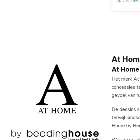
op voorraad
At Hom
At Home 
Het merk At 
concessies t
gevoel van r
De dessins sl
terwijl land
Home by Bedd
Wat deze coll