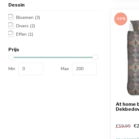
Dessin
Bloemen
(3)
-50%
Divers
(2)
Effen
(1)
Prijs
Min
Max
At home 
Dekbedov
€2
€59,95