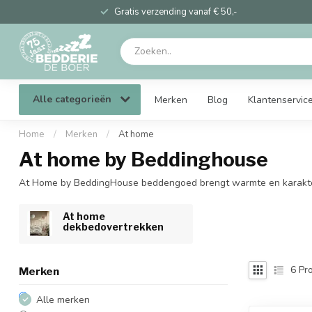
Gratis verzending vanaf € 50,-
Alle categorieën
Merken
Blog
Klantenservic
Home
/
Merken
/
At home
At home by Beddinghouse
At Home by BeddingHouse beddengoed brengt warmte en karakter in
At home
dekbedovertrekken
6
Pro
Merken
Alle merken