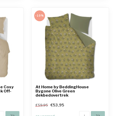
-10%
se Cosy
At Home by BeddingHouse
k Off-
Bygone Olive Green
dekbedovertrek
€53,95
€59,95