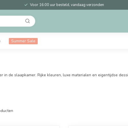
Voor 16:00 uur besteld, vandaag verzonden
e
Summer Sale
 de slaapkamer. Rijke kleuren, luxe materialen en eigentijdse dessin
ducten