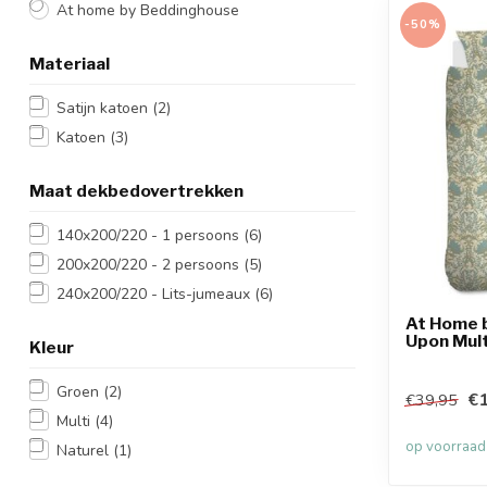
At home by Beddinghouse
-50%
Materiaal
Satijn katoen
(2)
Katoen
(3)
Maat dekbedovertrekken
140x200/220 - 1 persoons
(6)
200x200/220 - 2 persoons
(5)
240x200/220 - Lits-jumeaux
(6)
At Home 
Upon Mul
Kleur
Groen
(2)
€1
€39,95
Multi
(4)
op voorraad
Naturel
(1)