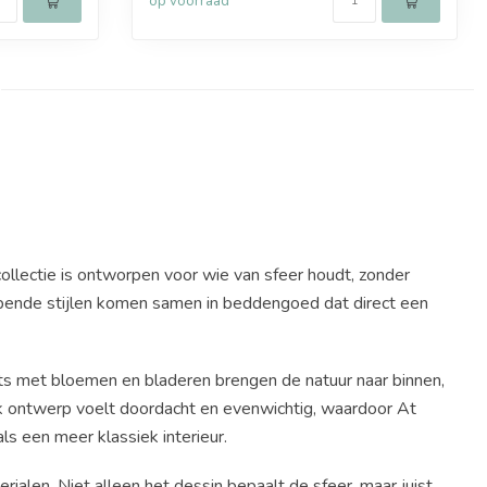
op voorraad
llectie is ontworpen voor wie van sfeer houdt, zonder
lopende stijlen komen samen in beddengoed dat direct een
ints met bloemen en bladeren brengen de natuur naar binnen,
lk ontwerp voelt doordacht en evenwichtig, waardoor At
een meer klassiek interieur.
rialen. Niet alleen het dessin bepaalt de sfeer, maar juist