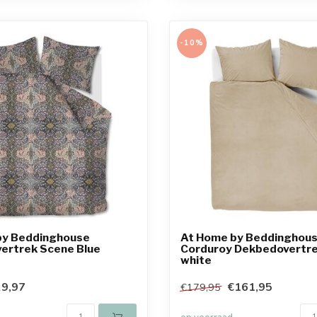
-10%
by Beddinghouse
At Home by Beddinghou
ertrek Scene Blue
Corduroy Dekbedovertre
white
9,97
€161,95
€179,95