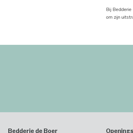
Bij Bedderie
om zijn uitst
Bedderie de Boer
Openings