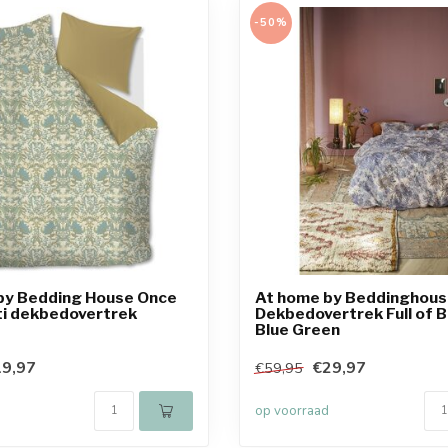
-50%
by Bedding House Once
At home by Beddinghou
ti dekbedovertrek
Dekbedovertrek Full of 
Blue Green
9,97
€29,97
€59,95
op voorraad