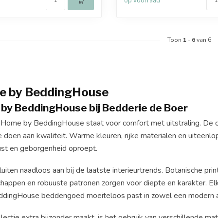
op voorraad
Toon
1
-
6
van 6
e by BeddingHouse
by BeddingHouse bij Bedderie de Boer
Home by BeddingHouse staat voor comfort met uitstraling. De co
e doen aan kwaliteit. Warme kleuren, rijke materialen en uiteen
ust en geborgenheid oproept.
uiten naadloos aan bij de laatste interieurtrends. Botanische pr
schappen en robuuste patronen zorgen voor diepte en karakter. E
ingHouse beddengoed moeiteloos past in zowel een modern als 
ectie extra bijzonder maakt, is het gebruik van verschillende mate