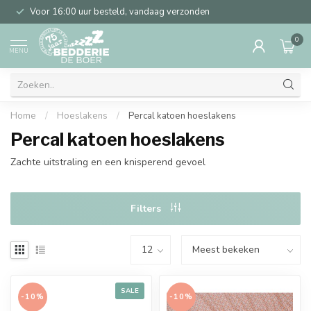
Voor 16:00 uur besteld, vandaag verzonden
0
MENU
Home
/
Hoeslakens
/
Percal katoen hoeslakens
Percal katoen hoeslakens
Zachte uitstraling en een knisperend gevoel
Filters
SALE
-10%
-10%