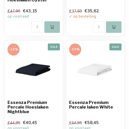
€43,15
€35,62
€47,95
€37,50
op voorraad
✓ op bestelling
SALE
SALE
-10%
-10%
Essenza Premium
Essenza Premium
Percale Hoeslaken
Percale laken White
Nightblue
€40,45
€58,45
€44,95
€64,95
op voorraad
op voorraad