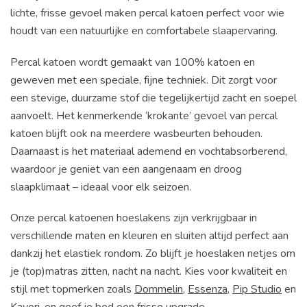
lichte, frisse gevoel maken percal katoen perfect voor wie
houdt van een natuurlijke en comfortabele slaapervaring.
Percal katoen wordt gemaakt van 100% katoen en
geweven met een speciale, fijne techniek. Dit zorgt voor
een stevige, duurzame stof die tegelijkertijd zacht en soepel
aanvoelt. Het kenmerkende ‘krokante’ gevoel van percal
katoen blijft ook na meerdere wasbeurten behouden.
Daarnaast is het materiaal ademend en vochtabsorberend,
waardoor je geniet van een aangenaam en droog
slaapklimaat – ideaal voor elk seizoen.
Onze percal katoenen hoeslakens zijn verkrijgbaar in
verschillende maten en kleuren en sluiten altijd perfect aan
dankzij het elastiek rondom. Zo blijft je hoeslaken netjes om
je (top)matras zitten, nacht na nacht. Kies voor kwaliteit en
stijl met topmerken zoals
Dommelin
,
Essenza
,
Pip Studio
en
Kayori
, en geef je bed een frisse upgrade.