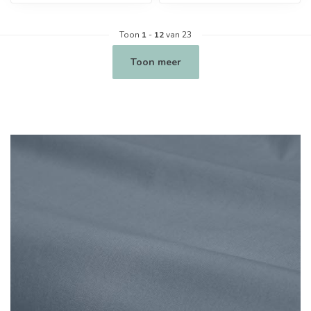
Toon
1
-
12
van 23
Toon meer