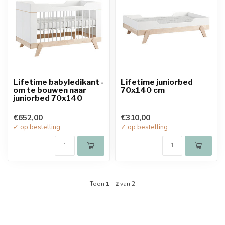
Lifetime babyledikant -
Lifetime juniorbed
om te bouwen naar
70x140 cm
juniorbed 70x140
€652,00
€310,00
✓ op bestelling
✓ op bestelling
Toon
1
-
2
van 2