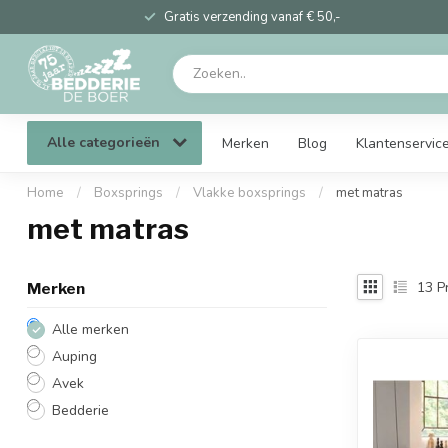
Gratis verzending vanaf € 50,-
Alle categorieën
Merken
Blog
Klantenservic
Home
/
Boxsprings
/
Vlakke boxsprings
/
met matras
met matras
13
P
Merken
Alle merken
Auping
Avek
Bedderie