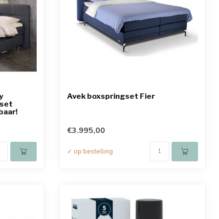
y
Avek boxspringset Fier
set
baar!
€3.995,00
✓ op bestelling