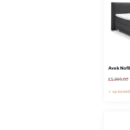
Avek Nofl
€5.995,00
✓ op bestel