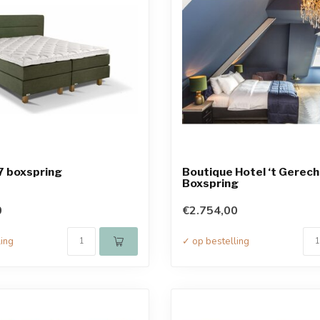
7 boxspring
Boutique Hotel ‘t Gerech
Boxspring
0
€2.754,00
ling
✓ op bestelling