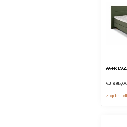
Avek 192
€2.995,0
✓ op bestel