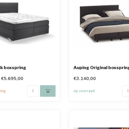
ik boxspring
Auping Original boxsprin
€5.695,00
€3.140,00
ling
op voorraad