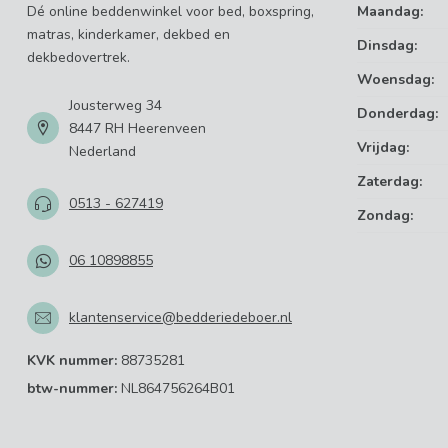
Dé online beddenwinkel voor bed, boxspring,
Maandag:
matras, kinderkamer, dekbed en
Dinsdag:
dekbedovertrek.
Woensdag:
Jousterweg 34
Donderdag:
8447 RH Heerenveen
Vrijdag:
Nederland
Zaterdag:
0513 - 627419
Zondag:
06 10898855
klantenservice@bedderiedeboer.nl
KVK nummer:
88735281
btw-nummer:
NL864756264B01