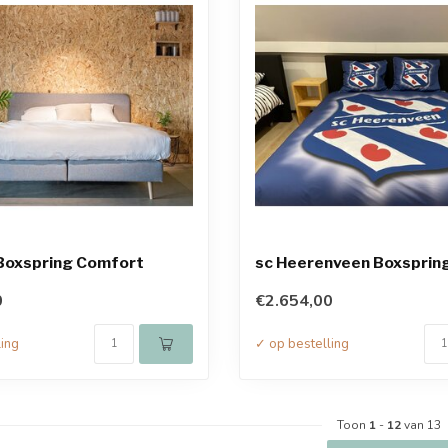
 Boxspring Comfort
sc Heerenveen Boxsprin
0
€2.654,00
ling
✓ op bestelling
Toon
1
-
12
van 13