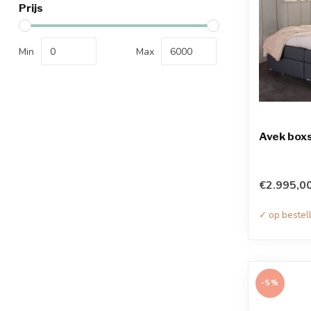
Prijs
Min
Max
Avek boxs
€2.995,0
✓ op bestel
-5%