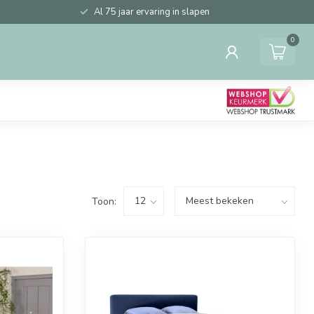
Al 75 jaar ervaring in slapen
0
Toon: