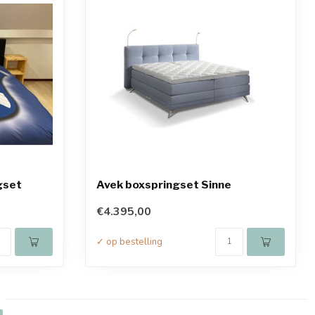
gset
Avek boxspringset Sinne
€4.395,00
✓ op bestelling