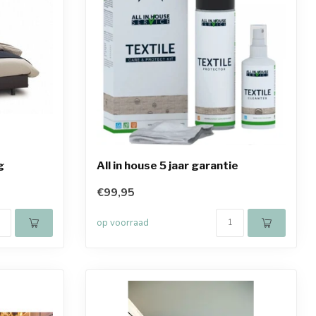
g
All in house 5 jaar garantie
€99,95
op voorraad