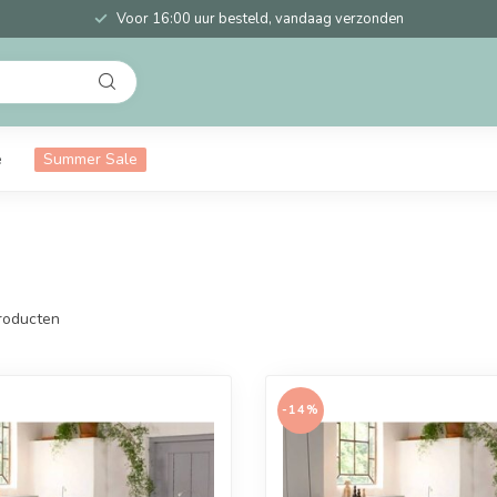
Voor 16:00 uur besteld, vandaag verzonden
e
Summer Sale
roducten
-14%