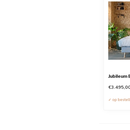
Jubileum
€3.495,0
✓ op bestel