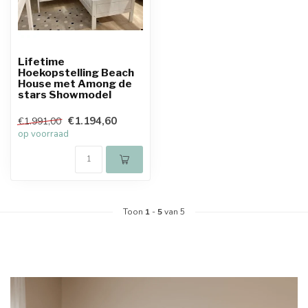
Lifetime
Hoekopstelling Beach
House met Among de
stars Showmodel
€1.194,60
€1.991,00
op voorraad
Toon
1
-
5
van 5