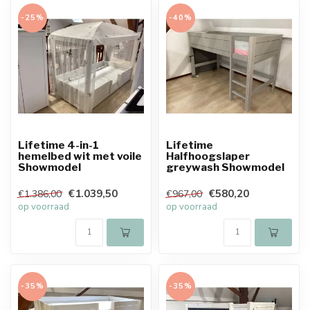
-25%
-40%
Lifetime 4-in-1
Lifetime
hemelbed wit met voile
Halfhoogslaper
Showmodel
greywash Showmodel
€1.039,50
€580,20
€1.386,00
€967,00
op voorraad
op voorraad
-35%
-35%