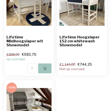
Lifetime
Lifetime Hoogslaper
Minihoogslaper wit
152 cm whitewash
Showmodel
Showmodel
€583,70
€898,00
op voorraad
€744,25
€1.145,00
Niet op voorraad
-40%