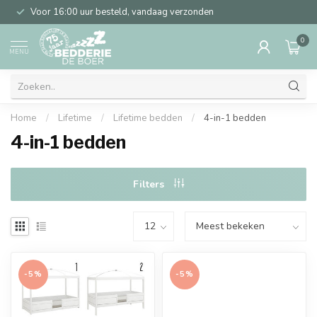
Voor 16:00 uur besteld, vandaag verzonden
0
MENU
Home
/
Lifetime
/
Lifetime bedden
/
4-in-1 bedden
4-in-1 bedden
Filters
-5%
-5%