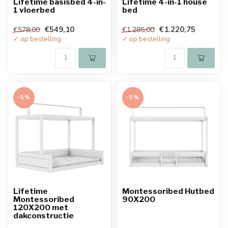
Lifetime basisbed 4-in-
Lifetime 4-in-1 house
1 vloerbed
bed
€549,10
€1.220,75
€578,00
€1.285,00
✓ op bestelling
✓ op bestelling
-5%
-5%
Lifetime
Montessoribed Hutbed
Montessoribed
90X200
120X200 met
dakconstructie