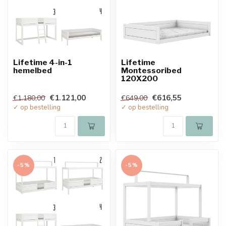
Lifetime 4-in-1
Lifetime
hemelbed
Montessoribed
120X200
€1.121,00
€616,55
€1.180,00
€649,00
✓ op bestelling
✓ op bestelling
-5%
-5%