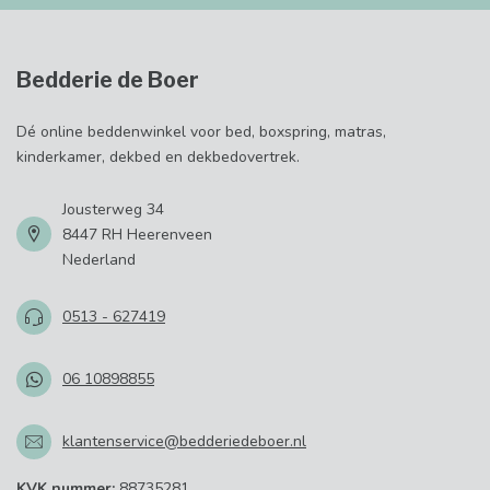
Bedderie de Boer
Dé online beddenwinkel voor bed, boxspring, matras,
kinderkamer, dekbed en dekbedovertrek.
Jousterweg 34
8447 RH Heerenveen
Nederland
0513 - 627419
06 10898855
klantenservice@bedderiedeboer.nl
KVK nummer:
88735281