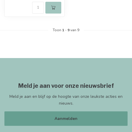
Toon
1
-
9
van 9
Meld je aan voor onze nieuwsbrief
Meld je aan en blijf op de hoogte van onze leukste acties en
nieuws.
Aanmelden