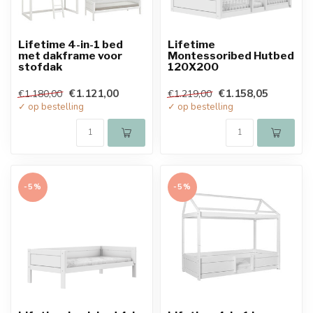
Lifetime 4-in-1 bed
Lifetime
met dakframe voor
Montessoribed Hutbed
stofdak
120X200
€1.121,00
€1.158,05
€1.180,00
€1.219,00
✓ op bestelling
✓ op bestelling
-5%
-5%