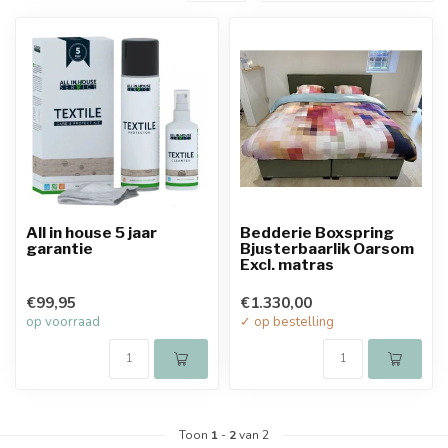
All in house 5 jaar
Bedderie Boxspring
garantie
Bjusterbaarlik Oarsom
Excl. matras
€99,95
€1.330,00
op voorraad
✓ op bestelling
Toon
1
-
2
van 2