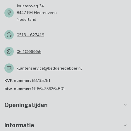
Jousterweg 34
8447 RH Heerenveen
Nederland
0513 - 627419
06 10898855
klantenservice@bedderiedeboer.nl
KVK nummer:
88735281
btw-nummer:
NL864756264B01
Openingstijden
Informatie