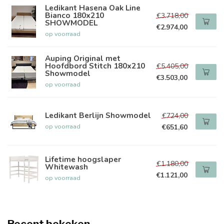
Ledikant Hasena Oak Line
Bianco 180x210
€3.718,00
SHOWMODEL
€2.974,00
op voorraad
Auping Original met
Hoofdbord Stitch 180x210
€5.405,00
Showmodel
€3.503,00
op voorraad
Ledikant Berlijn Showmodel
€724,00
op voorraad
€651,60
Lifetime hoogslaper
€1.180,00
Whitewash
€1.121,00
op voorraad
Recent bekeken