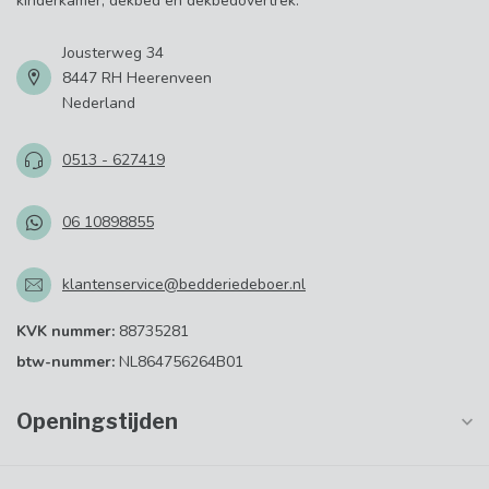
kinderkamer, dekbed en dekbedovertrek.
Jousterweg 34
8447 RH Heerenveen
Nederland
0513 - 627419
06 10898855
klantenservice@bedderiedeboer.nl
KVK nummer:
88735281
btw-nummer:
NL864756264B01
Openingstijden