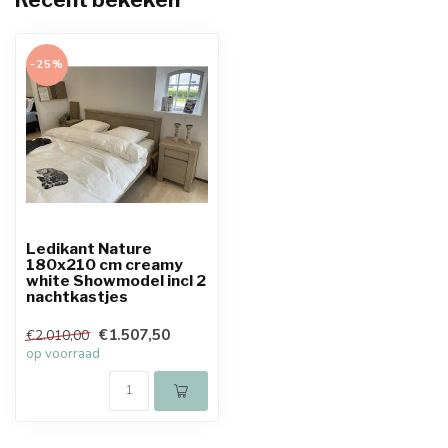
-25%
Ledikant Nature
180x210 cm creamy
white Showmodel incl 2
nachtkastjes
€1.507,50
€2.010,00
op voorraad