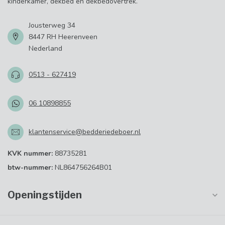
kinderkamer, dekbed en dekbedovertrek.
Jousterweg 34
8447 RH Heerenveen
Nederland
0513 - 627419
06 10898855
klantenservice@bedderiedeboer.nl
KVK nummer:
88735281
btw-nummer:
NL864756264B01
Openingstijden