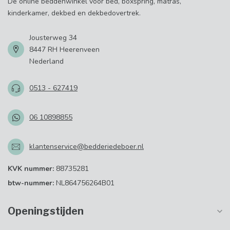
Dé online beddenwinkel voor bed, boxspring, matras,
kinderkamer, dekbed en dekbedovertrek.
Jousterweg 34
8447 RH Heerenveen
Nederland
0513 - 627419
06 10898855
klantenservice@bedderiedeboer.nl
KVK nummer:
88735281
btw-nummer:
NL864756264B01
Openingstijden