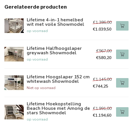
Gerelateerde producten
Lifetime 4-in-1 hemelbed
€1.386,00
wit met voile Showmodel
€1.039,50
op voorraad
Lifetime Halfhoogslaper
€967,00
greywash Showmodel
€580,20
op voorraad
Lifetime Hoogslaper 152 cm
€1.145,00
whitewash Showmodel
€744,25
Niet op voorraad
Lifetime Hoekopstelling
Beach House met Among de
€1.991,00
stars Showmodel
€1.194,60
op voorraad