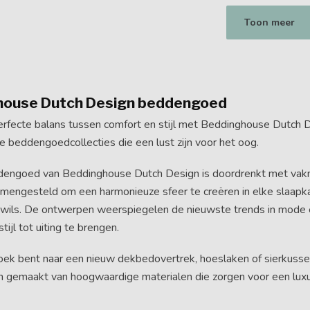
Toon meer
house Dutch Design beddengoed
rfecte balans tussen comfort en stijl met Beddinghouse Dutch De
 beddengoedcollecties die een lust zijn voor het oog.
dengoed van Beddinghouse Dutch Design is doordrenkt met vakman
amengesteld om een harmonieuze sfeer te creëren in elke slaapkam
 wils. De ontwerpen weerspiegelen de nieuwste trends in mode e
tijl tot uiting te brengen.
zoek bent naar een nieuw dekbedovertrek, hoeslaken of sierkuss
jn gemaakt van hoogwaardige materialen die zorgen voor een lux