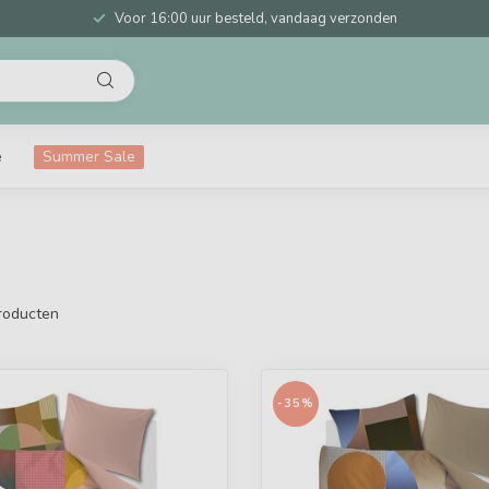
Voor 16:00 uur besteld, vandaag verzonden
e
Summer Sale
roducten
-35%