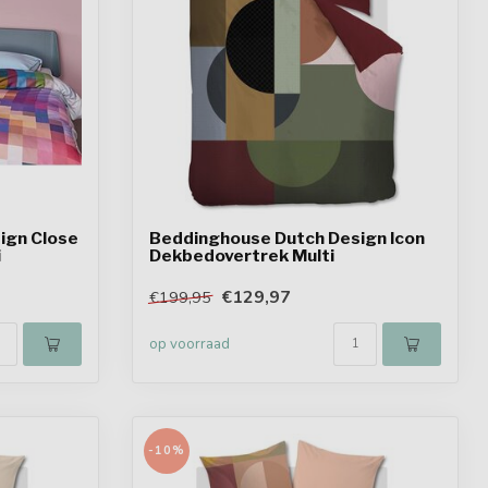
ign Close
Beddinghouse Dutch Design Icon
i
Dekbedovertrek Multi
€129,97
€199,95
op voorraad
-10%