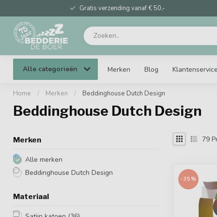
Gratis verzending vanaf € 50,-
Alle categorieën
Merken
Blog
Klantenservic
Home
/
Merken
/
Beddinghouse Dutch Design
Beddinghouse Dutch Design
79
P
Merken
Alle merken
Beddinghouse Dutch Design
-35%
Materiaal
Satijn katoen
(36)