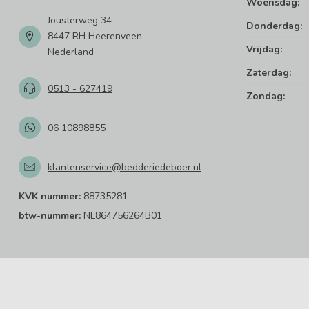
Woensdag:
Jousterweg 34
Donderdag:
8447 RH Heerenveen
Vrijdag:
Nederland
Zaterdag:
0513 - 627419
Zondag:
06 10898855
klantenservice@bedderiedeboer.nl
KVK nummer:
88735281
btw-nummer:
NL864756264B01