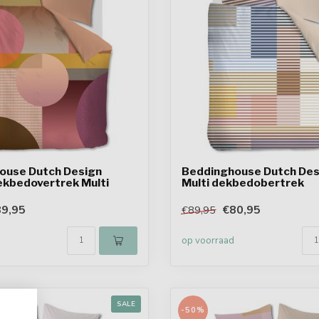
ouse Dutch Design
Beddinghouse Dutch Des
ekbedovertrek Multi
Multi dekbedobertrek
9,95
€80,95
€89,95
op voorraad
SALE
-50%