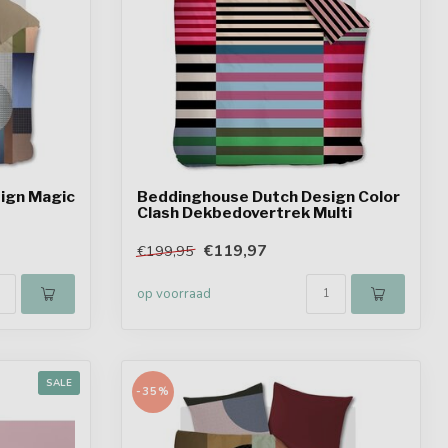
ign Magic
Beddinghouse Dutch Design Color
Clash Dekbedovertrek Multi
€119,97
€199,95
op voorraad
SALE
-35%