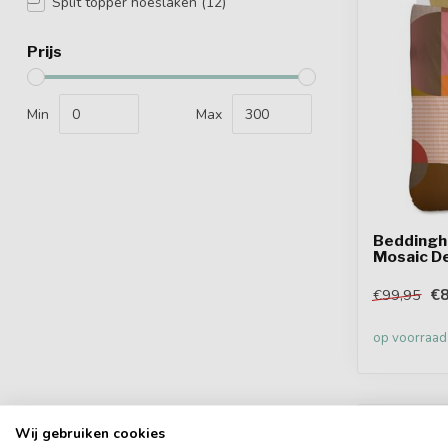
Split topper hoeslaken
(12)
Prijs
Min
Max
Beddingh
Mosaic D
€8
€99,95
op voorraad
Wij gebruiken cookies
-50%