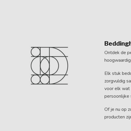
Bedding
Ontdek de pe
hoogwaardige
Elk stuk bed
zorgvuldig s
voor elk wat
persoonlijke s
Of je nu op 
producten zi