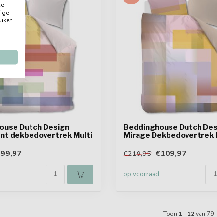
ze
dige
uiken
ouse Dutch Design
Beddinghouse Dutch Des
nt dekbedovertrek Multi
Mirage Dekbedovertrek 
99,97
€109,97
€219,95
op voorraad
Toon
1
-
12
van 79