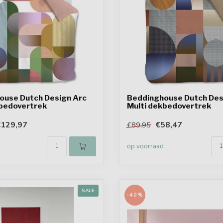
ouse Dutch Design Arc
Beddinghouse Dutch Des
kbedovertrek
Multi dekbedovertrek
€129,97
€58,47
€89,95
op voorraad
SALE
-40%