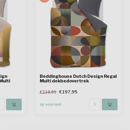
ign
Beddinghouse Dutch Design Regal
Multi
Multi dekbedovertrek
€197,95
€219,95
op voorraad