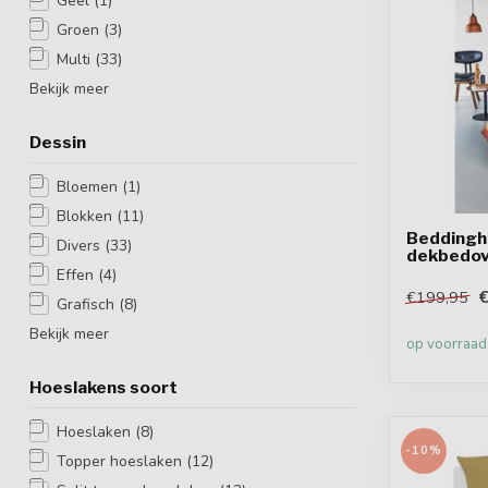
Geel
(1)
Groen
(3)
Multi
(33)
Bekijk meer
Dessin
Bloemen
(1)
Blokken
(11)
Beddingho
Divers
(33)
dekbedov
Effen
(4)
€199,95
Grafisch
(8)
Bekijk meer
op voorraad
Hoeslakens soort
Hoeslaken
(8)
-10%
Topper hoeslaken
(12)