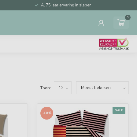
Al 75 jaar ervaring in slapen
0
Toon:
SALE
-40%