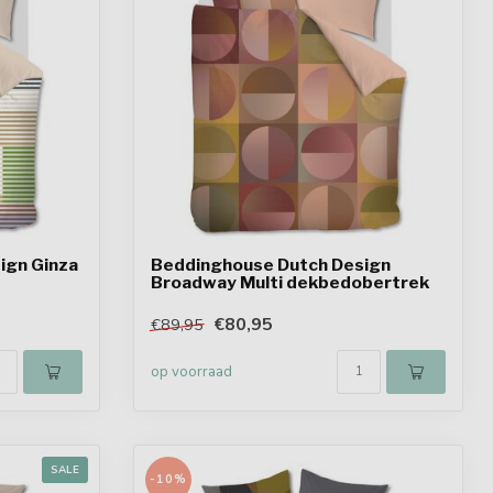
ign Ginza
Beddinghouse Dutch Design
Broadway Multi dekbedobertrek
€80,95
€89,95
op voorraad
SALE
-10%