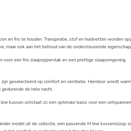
on en fris te houden. Transpiratie, stof en huidvetten worden 
ygiëne, maar ook aan het behoud van de ondersteunende eigenscha
n voor een fris slaapoppervlak en een prettige slaapomgeving.
 zijn geselecteerd op comfort en ventilatie. Hierdoor wordt wa
n gedurende de hele nacht.
line kussen ontstaat zo een optimale basis voor een ontspannen 
nder model uit de collectie, een passende M line kussensloop zor