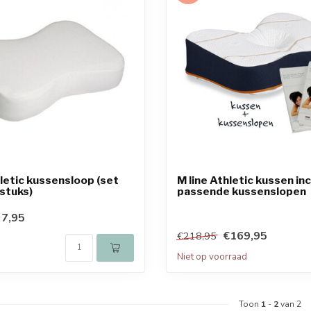
hletic kussensloop (set
M line Athletic kussen inc
stuks)
passende kussenslopen
7,95
€169,95
€218,95
Niet op voorraad
Toon
1
-
2
van 2