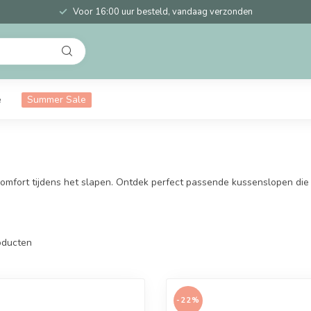
Voor 16:00 uur besteld, vandaag verzonden
e
Summer Sale
comfort tijdens het slapen. Ontdek perfect passende kussenslopen die 
ducten
-22%