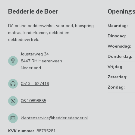
Bedderie de Boer
Openings
Dé online beddenwinkel voor bed, boxspring,
Maandag:
matras, kinderkamer, dekbed en
Dinsdag:
dekbedovertrek.
Woensdag:
Jousterweg 34
Donderdag:
8447 RH Heerenveen
Vrijdag:
Nederland
Zaterdag:
0513 - 627419
Zondag:
06 10898855
klantenservice@bedderiedeboer.nl
KVK nummer:
88735281