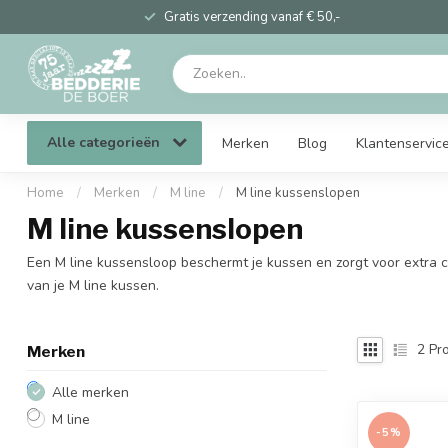
Gratis verzending vanaf € 50,-
Alle categorieën
Merken
Blog
Klantenservic
Home
/
Merken
/
M line
/
M line kussenslopen
M line kussenslopen
Een M line kussensloop beschermt je kussen en zorgt voor extra 
van je M line kussen.
2
Pro
Merken
Alle merken
M line
-5%