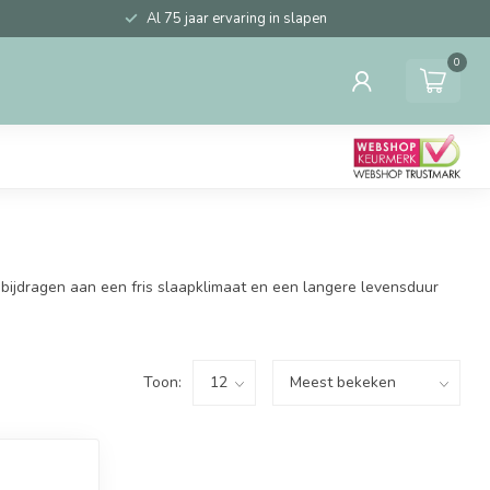
Al 75 jaar ervaring in slapen
0
bijdragen aan een fris slaapklimaat en een langere levensduur
Toon: