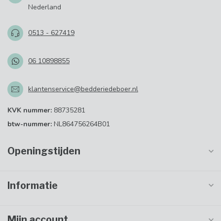
Nederland
0513 - 627419
06 10898855
klantenservice@bedderiedeboer.nl
KVK nummer:
88735281
btw-nummer:
NL864756264B01
Openingstijden
Informatie
Mijn account