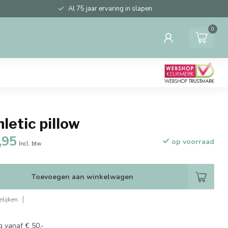
Al 75 jaar ervaring in slapen
0
hletic pillow
,95
op voorraad
Incl. btw
Toevoegen aan winkelwagen
lijken
g vanaf € 50,-