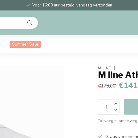
Voor 16:00 uur besteld, vandaag verzonden
e
Summer Sale
M LINE
M line At
€141
€179,00
Toevoegen om te verge
Gratis verzendin