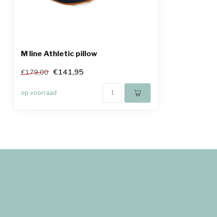
M line Athletic pillow
€141,95
€179,00
op voorraad