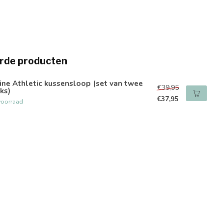
rde producten
ine Athletic kussensloop (set van twee
€39,95
ks)
€37,95
voorraad