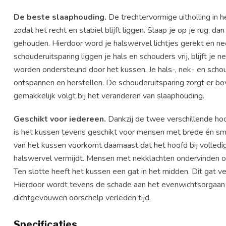
De beste slaaphouding.
De trechtervormige uitholling in 
zodat het recht en stabiel blijft liggen. Slaap je op je rug, d
gehouden. Hierdoor word je halswervel lichtjes gerekt en ne
schouderuitsparing liggen je hals en schouders vrij, blijft je
worden ondersteund door het kussen. Je hals-, nek- en scho
ontspannen en herstellen. De schouderuitsparing zorgt er b
gemakkelijk volgt bij het veranderen van slaaphouding.
Geschikt voor iedereen.
Dankzij de twee verschillende ho
is het kussen tevens geschikt voor mensen met brede én smal
van het kussen voorkomt daarnaast dat het hoofd bij volledig
halswervel vermijdt. Mensen met nekklachten ondervinden om
Ten slotte heeft het kussen een gat in het midden. Dit gat v
Hierdoor wordt tevens de schade aan het evenwichtsorgaan 
dichtgevouwen oorschelp verleden tijd.
Specificaties