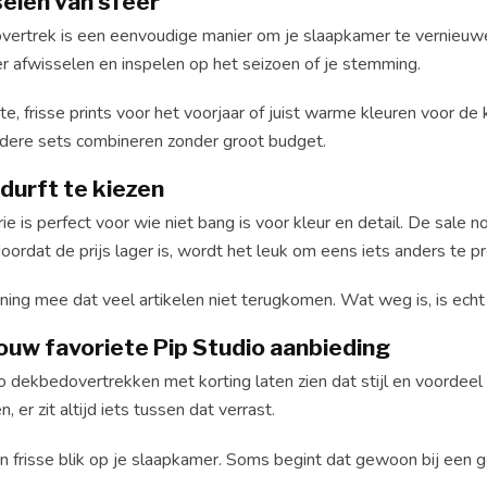
selen van sfeer
ertrek is een eenvoudige manier om je slaapkamer te vernieuwen
er afwisselen en inspelen op het seizoen of je stemming.
te, frisse prints voor het voorjaar of juist warme kleuren voor d
rdere sets combineren zonder groot budget.
durft te kiezen
e is perfect voor wie niet bang is voor kleur en detail. De sale n
 doordat de prijs lager is, wordt het leuk om eens iets anders te p
ing mee dat veel artikelen niet terugkomen. Wat weg is, is echt 
ouw favoriete Pip Studio aanbieding
o dekbedovertrekken met korting laten zien dat stijl en voordee
n, er zit altijd iets tussen dat verrast.
en frisse blik op je slaapkamer. Soms begint dat gewoon bij een 