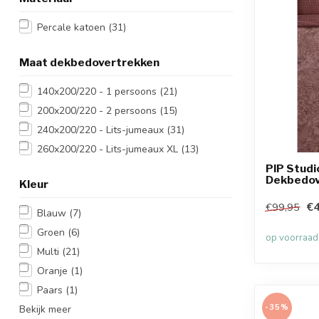
Percale katoen
(31)
Maat dekbedovertrekken
140x200/220 - 1 persoons
(21)
200x200/220 - 2 persoons
(15)
240x200/220 - Lits-jumeaux
(31)
260x200/220 - Lits-jumeaux XL
(13)
PIP Studi
Dekbedov
Kleur
€4
€99,95
Blauw
(7)
Groen
(6)
op voorraad
Multi
(21)
Oranje
(1)
Paars
(1)
-35%
Bekijk meer