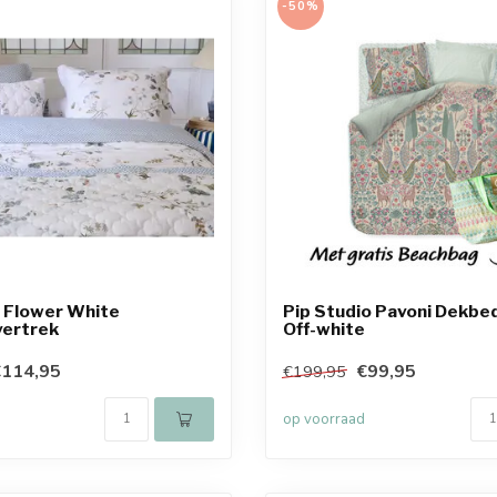
-50%
 Flower White
Pip Studio Pavoni Dekbe
ertrek
Off-white
€114,95
€99,95
€199,95
op voorraad