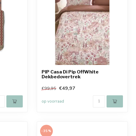
PIP Casa Di Pip OffWhite
Dekbedovertrek
€49,97
€99,95
op voorraad
-35%