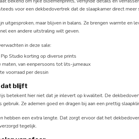
aat bekend om rijke bloemenprints, verfijnde details en verrassend
 steeds voor een dekbedovertrek dat de slaapkamer direct meer sf
jn uitgesproken, maar blijven in balans. Ze brengen warmte en le
el een andere uitstraling wilt geven.
verwachten in deze sale:
Pip Studio korting op diverse prints
e maten, van eenpersoons tot lits-jumeaux
te voorraad per dessin
at blijft
ijs betekent hier niet dat je inlevert op kwaliteit. De dekbedov
s gebruik. Ze ademen goed en dragen bij aan een prettig slaapkli
 hebben een extra lengte. Dat zorgt ervoor dat het dekbedovertre
verzorgd tegelijk.