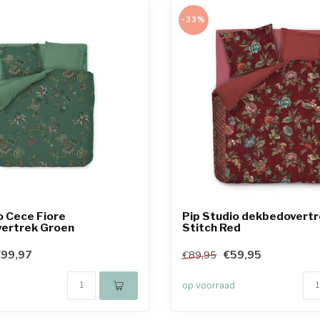
-33%
o Cece Fiore
Pip Studio dekbedovert
ertrek Groen
Stitch Red
99,97
€59,95
€89,95
op voorraad