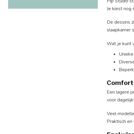
Pip Studio st
Je kiest nog
De dessins zi
slaapkamer sn
Wat je kunt 
Unieke 
Divers
Beperk
Comfort d
Een lagere pr
voor dagelijk
Veel modellen
Praktisch en 