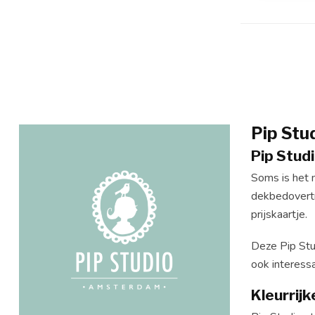
Pip Stu
Pip Stud
Soms is het 
dekbedovertre
prijskaartje.
Deze Pip Stud
ook interessa
Kleurrijk