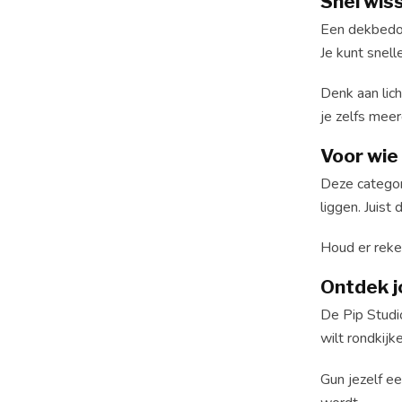
Snel wis
Een dekbedov
Je kunt snell
Denk aan lich
je zelfs mee
Voor wie 
Deze categori
liggen. Juist
Houd er reken
Ontdek j
De Pip Studi
wilt rondkijke
Gun jezelf e