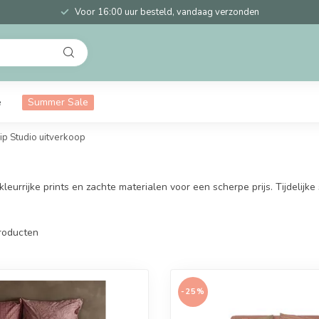
Voor 16:00 uur besteld, vandaag verzonden
e
Summer Sale
ip Studio uitverkoop
rrijke prints en zachte materialen voor een scherpe prijs. Tijdelijke 
roducten
-25%