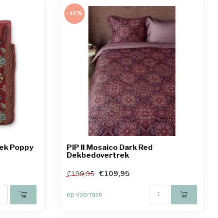
-45%
rek Poppy
PIP Il Mosaico Dark Red
Dekbedovertrek
€109,95
€199,95
op voorraad