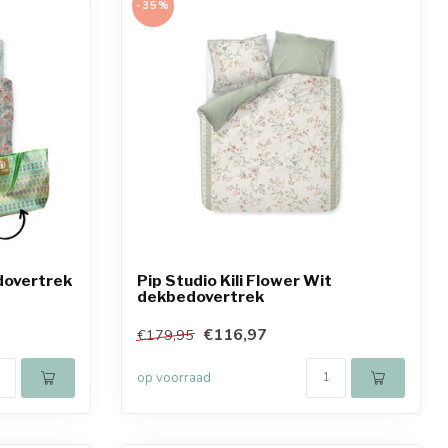
-35%
dovertrek
Pip Studio Kili Flower Wit
dekbedovertrek
€116,97
€179,95
op voorraad