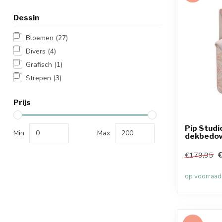
Dessin
Bloemen
(27)
Divers
(4)
Grafisch
(1)
Strepen
(3)
Prijs
Pip Studi
Min
Max
dekbedov
€179,95
op voorraad