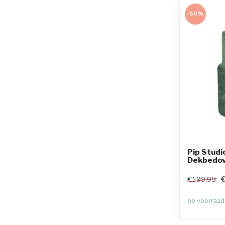
-50%
Pip Studi
Dekbedov
€
€199,95
op voorraad