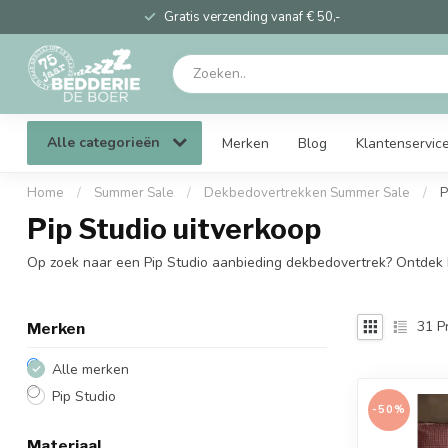
Gratis verzending vanaf € 50,-
Alle categorieën
Merken
Blog
Klantenservic
Home
/
Summer Sale
/
Dekbedovertrekken Summer Sale
/
P
Pip Studio uitverkoop
Op zoek naar een Pip Studio aanbieding dekbedovertrek? Ontdek kleu
31
P
Merken
Alle merken
Pip Studio
-50%
Materiaal