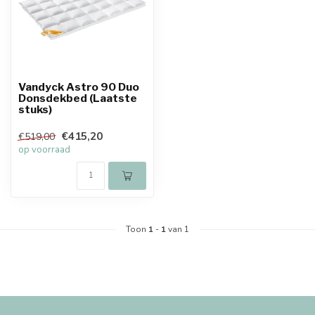
Vandyck Astro 90 Duo
Donsdekbed (Laatste
stuks)
€415,20
€519,00
op voorraad
Toon
1
-
1
van 1