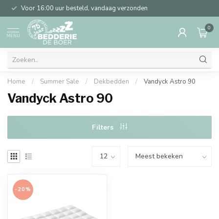
Voor 16:00 uur besteld, vandaag verzonden
0
MENU
Home
/
Summer Sale
/
Dekbedden
/
Vandyck Astro 90
Vandyck Astro 90
Filters
-20%