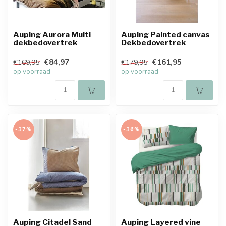
Auping Aurora Multi
Auping Painted canvas
dekbedovertrek
Dekbedovertrek
€84,97
€161,95
€169,95
€179,95
op voorraad
op voorraad
-37%
-36%
Auping Citadel Sand
Auping Layered vine