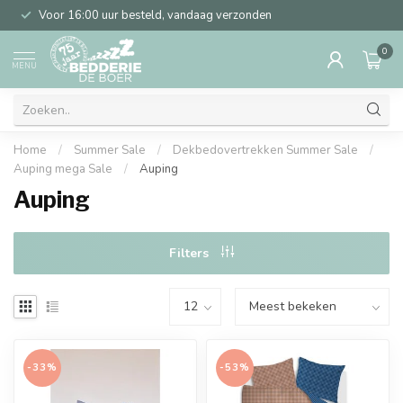
Voor 16:00 uur besteld, vandaag verzonden
0
MENU
Home
/
Summer Sale
/
Dekbedovertrekken Summer Sale
/
Auping mega Sale
/
Auping
Auping
Filters
-33%
-53%