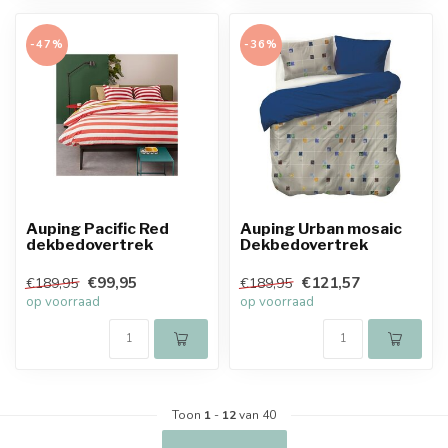
-47%
-36%
Auping Pacific Red
Auping Urban mosaic
dekbedovertrek
Dekbedovertrek
€99,95
€121,57
€189,95
€189,95
op voorraad
op voorraad
Toon
1
-
12
van 40