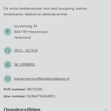
Dé online beddenwinkel voor bed, boxspring, matras,
kinderkamer, dekbed en dekbedovertrek.
Jousterweg 34
8447 RH Heerenveen
Nederland
0513 - 627419
06 10898855
klantenservice@bedderiedeboer.nl
KVK nummer:
88735281
btw-nummer:
NL864756264B01
Openingstijden