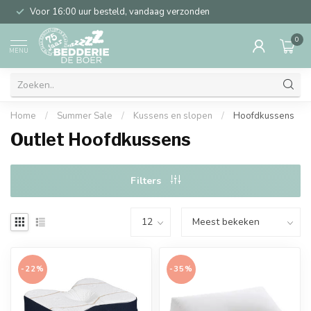
Voor 16:00 uur besteld, vandaag verzonden
0
MENU
Home
/
Summer Sale
/
Kussens en slopen
/
Hoofdkussens
Outlet Hoofdkussens
Filters
-22%
-35%