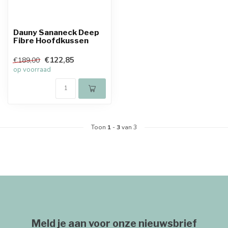
Dauny Sananeck Deep
Fibre Hoofdkussen
€122,85
€189,00
op voorraad
Toon
1
-
3
van 3
Meld je aan voor onze nieuwsbrief