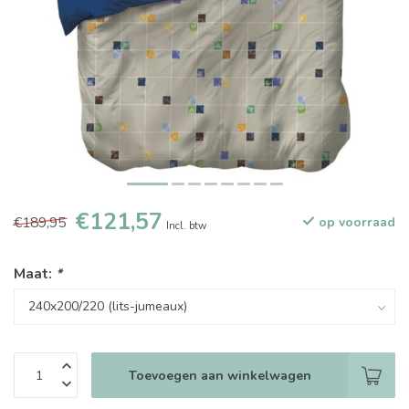
€121,57
€189,95
op voorraad
Incl. btw
Maat:
*
Toevoegen aan winkelwagen