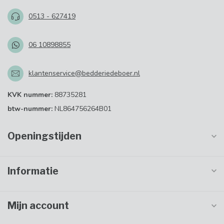
0513 - 627419
06 10898855
klantenservice@bedderiedeboer.nl
KVK nummer:
88735281
btw-nummer:
NL864756264B01
Openingstijden
Informatie
Mijn account