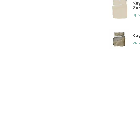
Kay
Za
op 
Kay
op 