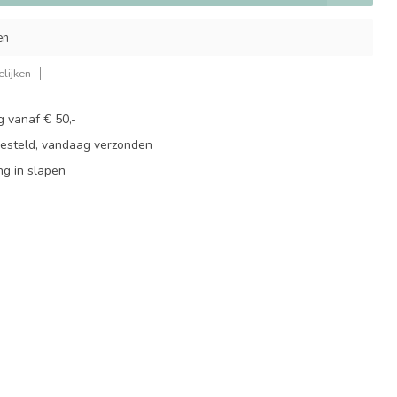
en
lijken
g vanaf € 50,-
besteld, vandaag verzonden
ng in slapen