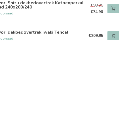
ori Shizu dekbedovertrek Katoenperkal
€99,95
nd 240x200/240
€74,96
voorraad
ori dekbedovertrek Iwaki Tencel
€209,95
voorraad