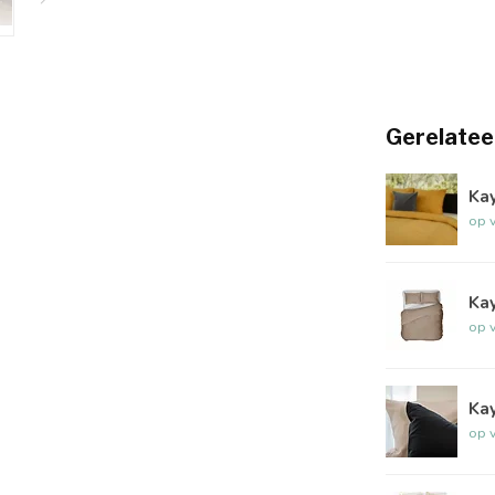
Gerelatee
Ka
op 
Kay
op 
Kay
op 