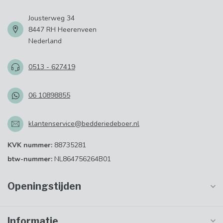
Jousterweg 34
8447 RH Heerenveen
Nederland
0513 - 627419
06 10898855
klantenservice@bedderiedeboer.nl
KVK nummer:
88735281
btw-nummer:
NL864756264B01
Openingstijden
Informatie