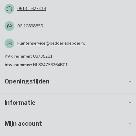
0513 - 627419
06 10898855
klantenservice@bedderiedeboer.nl
KVK nummer:
88735281
btw-nummer:
NL864756264B01
Openingstijden
Informatie
Mijn account