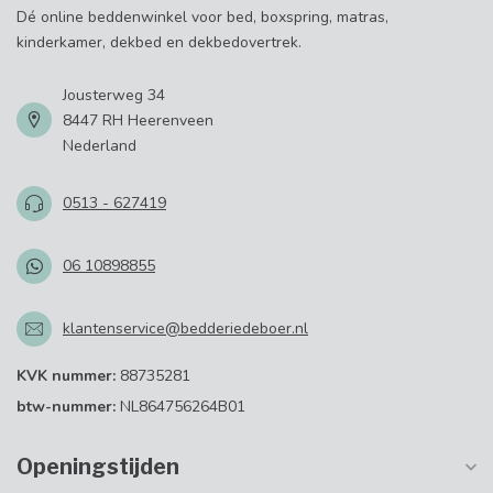
Dé online beddenwinkel voor bed, boxspring, matras,
kinderkamer, dekbed en dekbedovertrek.
Jousterweg 34
8447 RH Heerenveen
Nederland
0513 - 627419
06 10898855
klantenservice@bedderiedeboer.nl
KVK nummer:
88735281
btw-nummer:
NL864756264B01
Openingstijden