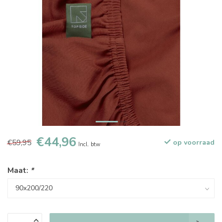
€44,96
€59,95
op voorraad
Incl. btw
Maat:
*